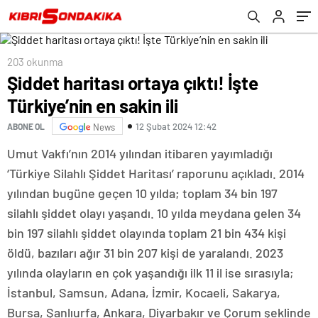
203 okunma
Şiddet haritası ortaya çıktı! İşte
Türkiye’nin en sakin ili
12 Şubat 2024 12:42
ABONE OL
News
Umut Vakfı’nın 2014 yılından itibaren yayımladığı
‘Türkiye Silahlı Şiddet Haritası’ raporunu açıkladı. 2014
yılından bugüne geçen 10 yılda; toplam 34 bin 197
silahlı şiddet olayı yaşandı. 10 yılda meydana gelen 34
bin 197 silahlı şiddet olayında toplam 21 bin 434 kişi
öldü, bazıları ağır 31 bin 207 kişi de yaralandı. 2023
yılında olayların en çok yaşandığı ilk 11 il ise sırasıyla;
İstanbul, Samsun, Adana, İzmir, Kocaeli, Sakarya,
Bursa, Şanlıurfa, Ankara, Diyarbakır ve Çorum şeklinde