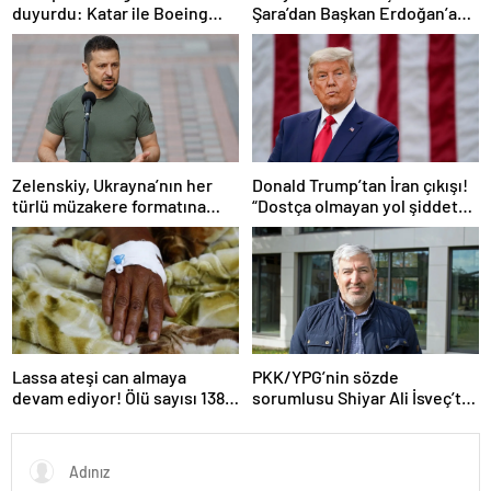
duyurdu: Katar ile Boeing
Şara’dan Başkan Erdoğan’a
arasında 200 milyar dolarlık
teşekkür
anlaşma
Zelenskiy, Ukrayna’nın her
Donald Trump’tan İran çıkışı!
türlü müzakere formatına
“Dostça olmayan yol şiddet
hazır olduğunu duyurdu!
içeriyor ve ben bunu
istemiyorum”
Lassa ateşi can almaya
PKK/YPG’nin sözde
devam ediyor! Ölü sayısı 138’e
sorumlusu Shiyar Ali İsveç’te
çıktı
gözaltına alındı