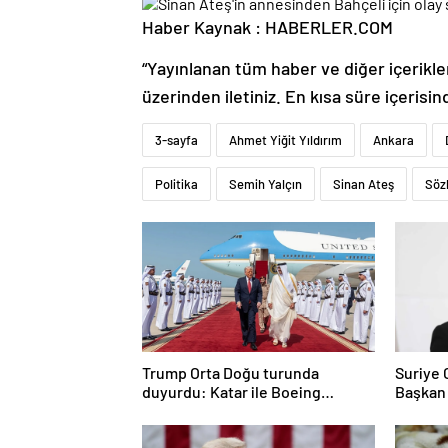
Haber Kaynak : HABERLER.COM
“Yayınlanan tüm haber ve diğer içerikler i
üzerinden iletiniz. En kısa süre içerisin
3-sayfa
Ahmet Yiğit Yıldırım
Ankara
Politika
Semih Yalçın
Sinan Ateş
Söz
Trump Orta Doğu turunda
Suriye
duyurdu: Katar ile Boeing
Başkan
arasında 200 milyar dolarlık
anlaşma