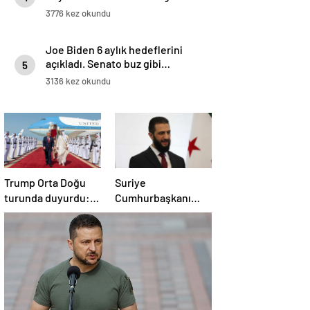
3776 kez okundu
anlaşma
Joe Biden 6 aylık hedeflerini
açıkladı. Senato buz gibi…
5
3136 kez okundu
Trump Orta Doğu
Suriye
turunda duyurdu:
Cumhurbaşkanı
Katar ile Boeing
Şara’dan Başkan
arasında 200 milyar
Erdoğan’a teşekkür
dolarlık anlaşma