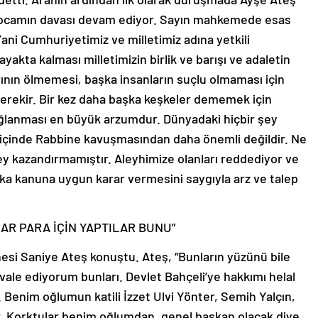
 kocamın davası devam ediyor. Sayın mahkemede esas
. Yani Cumhuriyetimiz ve milletimiz adına yetkili
yakta kalması milletimizin birlik ve barışı ve adaletin
rının ölmemesi, başka insanların suçlu olmaması için
gerekir. Bir kez daha başka keşkeler dememek için
ağlanması en büyük arzumdur. Dünyadaki hiçbir şey
 içinde Rabbine kavuşmasından daha önemli değildir. Ne
ey kazandırmamıştır. Aleyhimize olanları reddediyor ve
ka kanuna uygun karar vermesini saygıyla arz ve talep
AR PARA İÇİN YAPTILAR BUNU”
nesi Saniye Ateş konuştu. Ateş, “Bunların yüzünü bile
ale ediyorum bunları. Devlet Bahçeli’ye hakkımı helal
enim oğlumun katili İzzet Ulvi Yönter, Semih Yalçın,
ır. Korktular benim oğlumdan, genel başkan olacak diye,