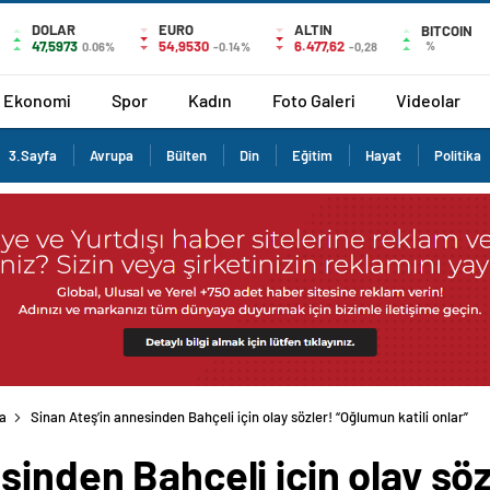
DOLAR
EURO
ALTIN
BITCOIN
47,5973
54,9530
6.477,62
%
0.06%
-0.14%
-0,28
Ekonomi
Spor
Kadın
Foto Galeri
Videolar
3.Sayfa
Avrupa
Bülten
Din
Eğitim
Hayat
Politika
ka
Sinan Ateş’in annesinden Bahçeli için olay sözler! “Oğlumun katili onlar” dey
sinden Bahçeli için olay sö