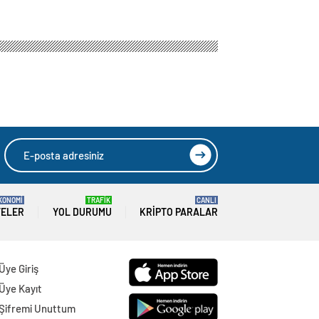
HIZLI YORUM YAP
GÖNDER
SON DAKİKA
HABERLERİ
GÜNDEM
06 Ağustos 2026