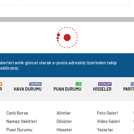
fa
Donald Trump, Kamala Harris’e hakaret etti
la Harris’e hakaret etti