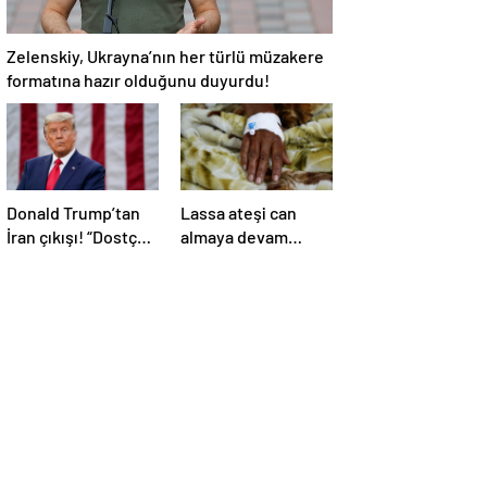
Zelenskiy, Ukrayna’nın her türlü müzakere
formatına hazır olduğunu duyurdu!
Donald Trump’tan
Lassa ateşi can
İran çıkışı! “Dostça
almaya devam
olmayan yol şiddet
ediyor! Ölü sayısı
içeriyor ve ben
138’e çıktı
bunu istemiyorum”