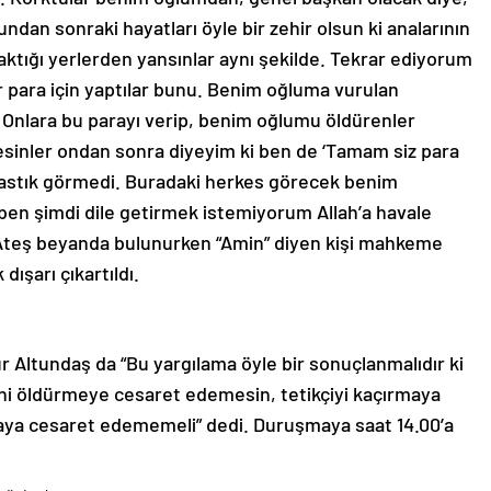
dan sonraki hayatları öyle bir zehir olsun ki analarının
aktığı yerlerden yansınlar aynı şekilde. Tekrar ediyorum
r para için yaptılar bunu. Benim oğluma vurulan
 Onlara bu parayı verip, benim oğlumu öldürenler
lesinler ondan sonra diyeyim ki ben de ‘Tamam siz para
m yastık görmedi. Buradaki herkes görecek benim
ben şimdi dile getirmek istemiyorum Allah’a havale
e Ateş beyanda bulunurken “Amin” diyen kişi mahkeme
dışarı çıkartıldı.
r Altundaş da “Bu yargılama öyle bir sonuçlanmalıdır ki
ini öldürmeye cesaret edemesin, tetikçiyi kaçırmaya
aya cesaret edememeli” dedi. Duruşmaya saat 14.00’a