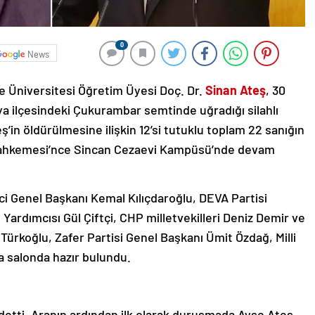
0
News
e Üniversitesi Öğretim Üyesi Doç. Dr.
Sinan Ateş
, 30
ya ilçesindeki Çukurambar semtinde uğradığı silahlı
ş’in öldürülmesine ilişkin 12’si tutuklu toplam 22 sanığın
Mahkemesi’nce Sincan Cezaevi Kampüsü’nde devam
ci Genel Başkanı Kemal Kılıçdaroğlu, DEVA Partisi
ardımcısı Gül Çiftçi, CHP milletvekilleri Deniz Demir ve
k Türkoğlu, Zafer Partisi Genel Başkanı Ümit Özdağ, Milli
a salonda hazır bulundu.
ddetti. Aranın ardından ilk olarak duruşmada Ayşe Ateş