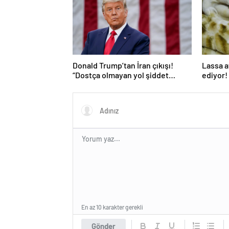
Donald Trump’tan İran çıkışı!
Lassa a
“Dostça olmayan yol şiddet
ediyor! 
içeriyor ve ben bunu
istemiyorum”
En az 10 karakter gerekli
Gönder