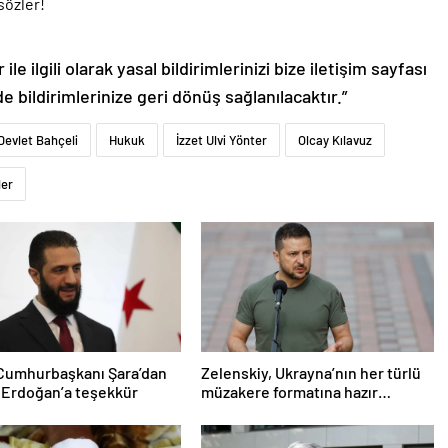
le ilgili olarak yasal bildirimlerinizi bize iletişim sayfası
de bildirimlerinize geri dönüş sağlanılacaktır.”
Devlet Bahçeli
Hukuk
İzzet Ulvi Yönter
Olcay Kılavuz
ler
 Cumhurbaşkanı Şara’dan
Zelenskiy, Ukrayna’nın her türlü
 Erdoğan’a teşekkür
müzakere formatına hazır
olduğunu duyurdu!