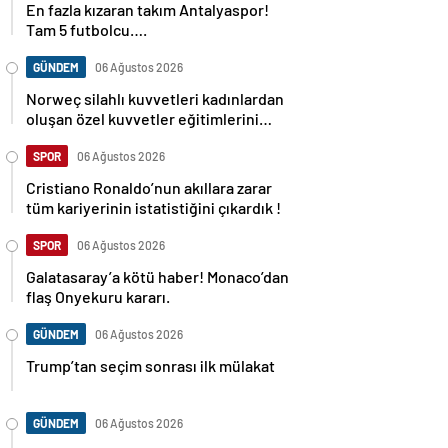
Tam 5 futbolcu….
GÜNDEM
06 Ağustos 2026
Norweç silahlı kuvvetleri kadınlardan
oluşan özel kuvvetler eğitimlerini
başlattı.
SPOR
06 Ağustos 2026
Cristiano Ronaldo’nun akıllara zarar
tüm kariyerinin istatistiğini çıkardık !
SPOR
06 Ağustos 2026
Galatasaray’a kötü haber! Monaco’dan
flaş Onyekuru kararı.
GÜNDEM
06 Ağustos 2026
Trump’tan seçim sonrası ilk mülakat
GÜNDEM
06 Ağustos 2026
Avusturya başbakanı Sebastian Kurz