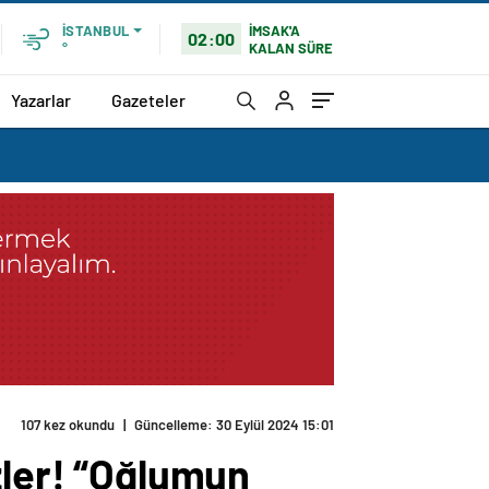
İMSAK'A
İSTANBUL
02:00
KALAN SÜRE
°
Yazarlar
Gazeteler
ip 4 isim sıraladı
zler! “Oğlumun