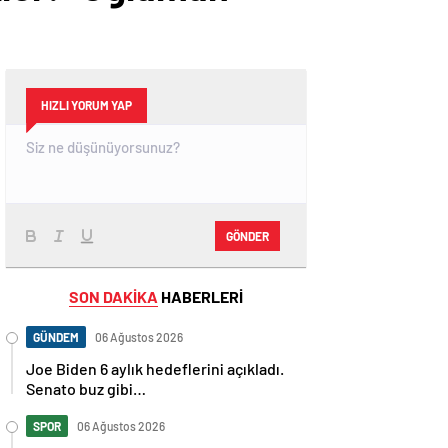
HIZLI YORUM YAP
GÖNDER
SON DAKİKA
HABERLERİ
GÜNDEM
06 Ağustos 2026
Joe Biden 6 aylık hedeflerini açıkladı.
Senato buz gibi…
SPOR
06 Ağustos 2026
En fazla kızaran takım Antalyaspor!