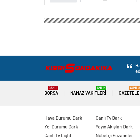
Kıbrıs Haber – Kıbrıs Son Dakika
Gündem
3.Say
Donald Trump, Kama