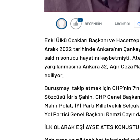
0
BEĞENDİM
ABONE OL
Eski Ülkü Ocakları Başkanı ve Hacettep
Aralık 2022 tarihinde Ankara’nın Çanka
saldırı sonucu hayatını kaybetmişti. Ate
yargılanmasına Ankara 32. Ağır Ceza 
ediliyor.
Duruşmayı takip etmek için CHP’nin 7’n
Sözcüsü İdris Şahin, CHP Genel Başkan Y
Mahir Polat, İYİ Parti Milletvekili Selçu
Yol Partisi Genel Başkanı Remzi Çayır d
İLK OLARAK EŞİ AYŞE ATEŞ KONUŞTU
Mahkeme tevsii tahkikat taleplerini re