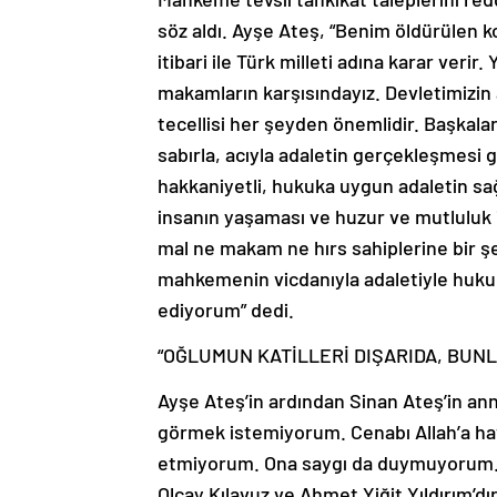
söz aldı. Ayşe Ateş, “Benim öldürülen
itibari ile Türk milleti adına karar verir
makamların karşısındayız. Devletimizin a
tecellisi her şeyden önemlidir. Başkala
sabırla, acıyla adaletin gerçekleşmesi 
hakkaniyetli, hukuka uygun adaletin s
insanın yaşaması ve huzur ve mutluluk
mal ne makam ne hırs sahiplerine bir ş
mahkemenin vicdanıyla adaletiyle huku
ediyorum” dedi.
“OĞLUMUN KATİLLERİ DIŞARIDA, BUNL
Ayşe Ateş’in ardından Sinan Ateş’in an
görmek istemiyorum. Cenabı Allah’a hav
etmiyorum. Ona saygı da duymuyorum. B
Olcay Kılavuz ve Ahmet Yiğit Yıldırım’d