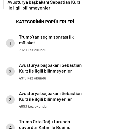
ile ilgili bilinmeyenler
KATEGORİNİN POPÜLERLERİ
Trump’tan seçim sonrası ilk
mülakat
1
7929 kez okundu
Avusturya başbakanı Sebastian
Kurz ile ilgili bilinmeyenler
2
4919 kez okundu
Avusturya başbakanı Sebastian
Kurz ile ilgili bilinmeyenler
3
4893 kez okundu
Trump Orta Doğu turunda
duyurdu: Katar ile Boeing
4
arasında 200 milyar dolarlık