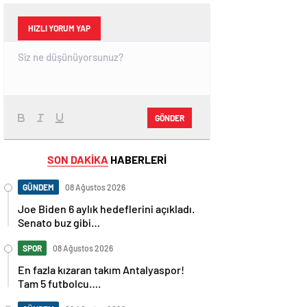
HIZLI YORUM YAP
GÖNDER
SON DAKİKA
HABERLERİ
GÜNDEM
08 Ağustos 2026
Joe Biden 6 aylık hedeflerini açıkladı.
Senato buz gibi…
SPOR
08 Ağustos 2026
En fazla kızaran takım Antalyaspor!
Tam 5 futbolcu….