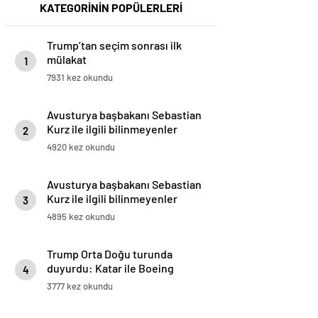
KATEGORİNİN POPÜLERLERİ
Trump’tan seçim sonrası ilk
mülakat
1
7931 kez okundu
Avusturya başbakanı Sebastian
Kurz ile ilgili bilinmeyenler
2
4920 kez okundu
Avusturya başbakanı Sebastian
Kurz ile ilgili bilinmeyenler
3
4895 kez okundu
Trump Orta Doğu turunda
duyurdu: Katar ile Boeing
4
arasında 200 milyar dolarlık
3777 kez okundu
anlaşma