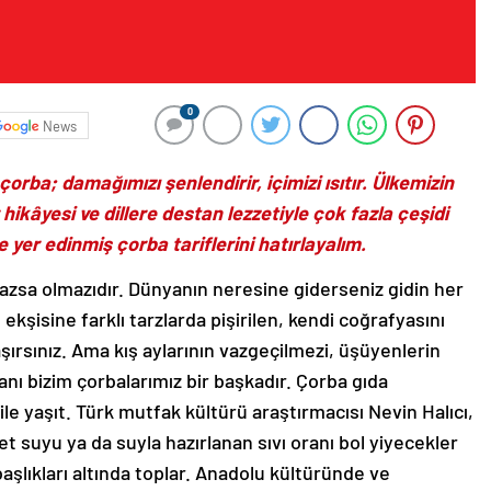
0
News
 çorba; damağımızı şenlendirir, içimizi ısıtır. Ülkemizin
hikâyesi ve dillere destan lezzetiyle çok fazla çeşidi
yer edinmiş çorba tariflerini hatırlayalım.
azsa olmazıdır. Dünyanın neresine giderseniz gidin her
ekşisine farklı tarzlarda pişirilen, kendi coğrafyasını
şırsınız. Ama kış aylarının vazgeçilmezi, üşüyenlerin
nı bizim çorbalarımız bir başkadır. Çorba gıda
ile yaşıt. Türk mutfak kültürü araştırmacısı Nevin Halıcı,
t suyu ya da suyla hazırlanan sıvı oranı bol yiyecekler
başlıkları altında toplar. Anadolu kültüründe ve