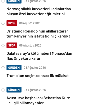
GÜNDEM
08 Ağustos 2026
Norweç silahlı kuvvetleri kadınlardan
oluşan özel kuvvetler eğitimlerini
başlattı.
SPOR
08 Ağustos 2026
Cristiano Ronaldo’nun akıllara zarar
tüm kariyerinin istatistiğini çıkardık !
SPOR
08 Ağustos 2026
Galatasaray’a kötü haber! Monaco’dan
flaş Onyekuru kararı.
GÜNDEM
08 Ağustos 2026
Trump’tan seçim sonrası ilk mülakat
GÜNDEM
08 Ağustos 2026
Avusturya başbakanı Sebastian Kurz
ile ilgili bilinmeyenler