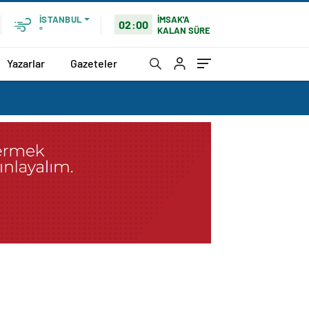
İMSAK'A
İSTANBUL
02:00
KALAN SÜRE
°
Yazarlar
Gazeteler