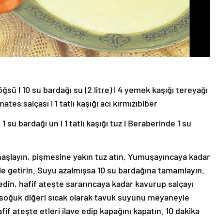
öğsü l 10 su bardağı su (2 litre) l 4 yemek kaşığı tereyağı
tes salçası l 1 tatlı kaşığı acı kırmızıbiber
1 su bardağı un l 1 tatlı kaşığı tuz l Beraberinde 1 su
 haşlayın, pişmesine yakın tuz atın. Yumuşayıncaya kadar
hâle getirin. Suyu azalmışsa 10 su bardağına tamamlayın.
 edin, hafif ateşte sararıncaya kadar kavurup salçayı
iri soğuk diğeri sıcak olarak tavuk suyunu meyaneyle
if ateşte etleri ilave edip kapağını kapatın. 10 dakika