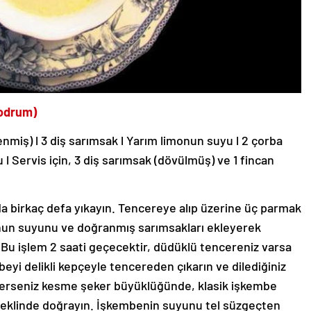
Bodrum)
nmiş) l 3 diş sarımsak l Yarım limonun suyu l 2 çorba
yu l Servis için, 3 diş sarımsak (dövülmüş) ve 1 fincan
 birkaç defa yıkayın. Tencereye alıp üzerine üç parmak
onun suyunu ve doğranmış sarımsakları ekleyerek
Bu işlem 2 saati geçecektir, düdüklü tencereniz varsa
eyi delikli kepçeyle tencereden çıkarın ve dilediğiniz
terseniz kesme şeker büyüklüğünde, klasik işkembe
 şeklinde doğrayın. İşkembenin suyunu tel süzgeçten