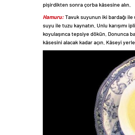
pişirdikten sonra çorba kâsesine alın.
Hamuru:
Tavuk suyunun iki bardağı ile
suyu ile tuzu kaynatın. Unlu karışımı ipl
koyulaşınca tepsiye dökün. Donunca bakl
kâsesini alacak kadar açın. Kâseyi yerleş