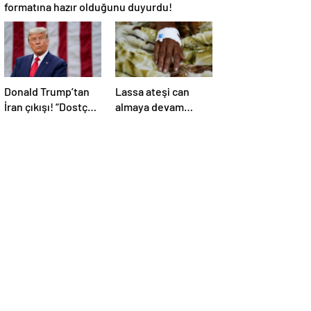
formatına hazır olduğunu duyurdu!
Donald Trump’tan
Lassa ateşi can
İran çıkışı! “Dostça
almaya devam
olmayan yol şiddet
ediyor! Ölü sayısı
içeriyor ve ben
138’e çıktı
bunu istemiyorum”