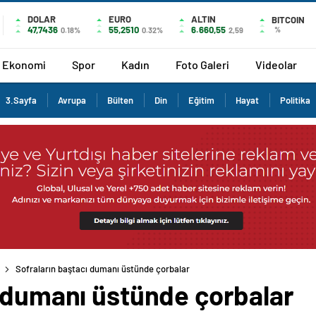
DOLAR
EURO
ALTIN
BITCOIN
47,7436
55,2510
6.660,55
%
0.18%
0.32%
2,59
Ekonomi
Spor
Kadın
Foto Galeri
Videolar
3.Sayfa
Avrupa
Bülten
Din
Eğitim
Hayat
Politika
Sofraların baştacı dumanı üstünde çorbalar
ı dumanı üstünde çorbalar