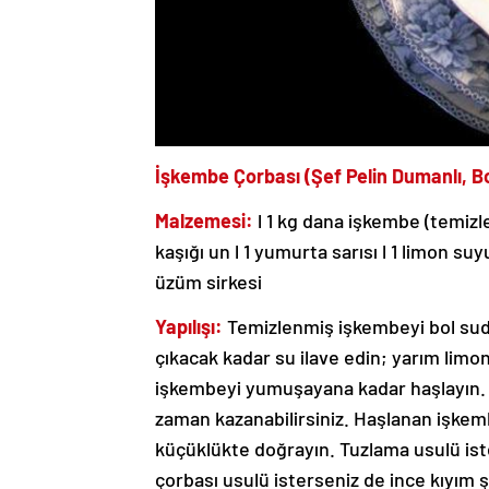
İşkembe Çorbası (Şef Pelin Dumanlı, 
Malzemesi:
l 1 kg dana işkembe (temizle
kaşığı un l 1 yumurta sarısı l 1 limon su
üzüm sirkesi
Yapılışı:
Temizlenmiş işkembeyi bol suda
çıkacak kadar su ilave edin; yarım lim
işkembeyi yumuşayana kadar haşlayın. 
zaman kazanabilirsiniz. Haşlanan işkemb
küçüklükte doğrayın. Tuzlama usulü is
çorbası usulü isterseniz de ince kıyım