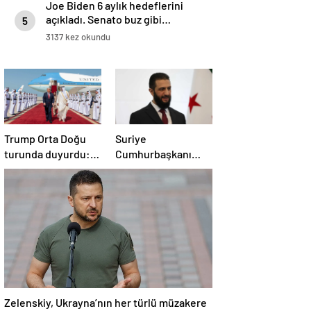
Joe Biden 6 aylık hedeflerini
açıkladı. Senato buz gibi…
5
3137 kez okundu
Trump Orta Doğu
Suriye
turunda duyurdu:
Cumhurbaşkanı
Katar ile Boeing
Şara’dan Başkan
arasında 200 milyar
Erdoğan’a teşekkür
dolarlık anlaşma
Zelenskiy, Ukrayna’nın her türlü müzakere