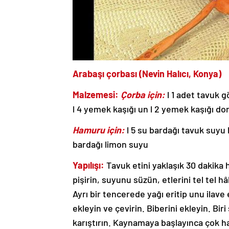
Arabaşı çorbası (Nevin Halıcı, Konya)
Malzemesi:
Çorba için:
l 1 adet tavuk g
l 4 yemek kaşığı un l 2 yemek kaşığı doma
Hamuru için:
l 5 su bardağı tavuk suyu l 
bardağı limon suyu
Yapılışı:
Tavuk etini yaklaşık 30 dakika
pişirin, suyunu süzün, etlerini tel tel 
Ayrı bir tencerede yağı eritip unu ilave
ekleyin ve çevirin. Biberini ekleyin. B
karıştırın. Kaynamaya başlayınca çok haf