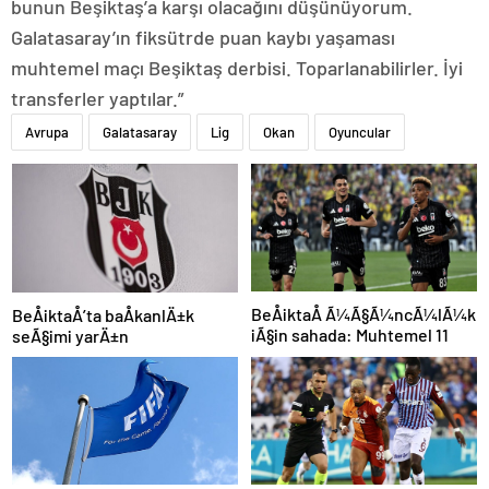
bunun Beşiktaş’a karşı olacağını düşünüyorum.
Galatasaray’ın fiksütrde puan kaybı yaşaması
muhtemel maçı Beşiktaş derbisi. Toparlanabilirler. İyi
transferler yaptılar.”
Avrupa
Galatasaray
Lig
Okan
Oyuncular
BeÅiktaÅ Ã¼Ã§Ã¼ncÃ¼lÃ¼k
BeÅiktaÅ’ta baÅkanlÄ±k
iÃ§in sahada: Muhtemel 11
seÃ§imi yarÄ±n