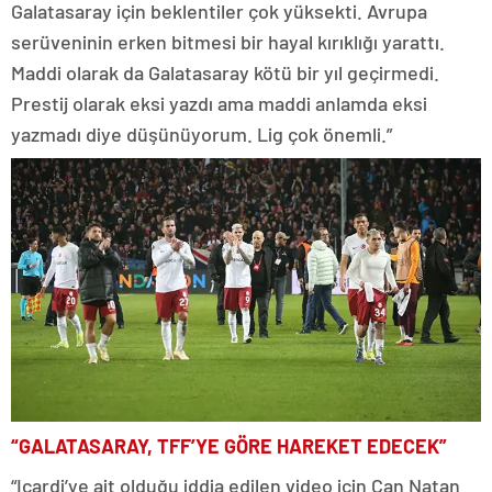
Galatasaray için beklentiler çok yüksekti. Avrupa
serüveninin erken bitmesi bir hayal kırıklığı yarattı.
Maddi olarak da Galatasaray kötü bir yıl geçirmedi.
Prestij olarak eksi yazdı ama maddi anlamda eksi
yazmadı diye düşünüyorum. Lig çok önemli.”
“GALATASARAY, TFF’YE GÖRE HAREKET EDECEK”
“Icardi’ye ait olduğu iddia edilen video için Can Natan