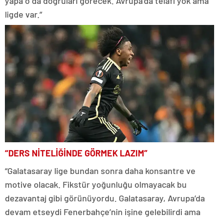
yapa o da doğruları görecek. Avrupa’da telafi yok ama
ligde var.”
“DERS NİTELİĞİNDE GÖRMEK LAZIM”
“Galatasaray lige bundan sonra daha konsantre ve
motive olacak. Fikstür yoğunluğu olmayacak bu
dezavantaj gibi görünüyordu. Galatasaray, Avrupa’da
devam etseydi Fenerbahçe’nin işine gelebilirdi ama