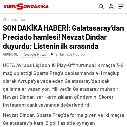
Listenin ilk sırasında
209 okunma
SON DAKİKA HABERİ: Galatasaray’dan
Preciado hamlesi! Nevzat Dindar
duyurdu: Listenin ilk sırasında
12 Mart 2024 00:55
ABONE OL
News
UEFA Avrupa Ligi son 16 Play-Off turunda ilk maçta 3-2
mağlup ettiği Sparta Prag’a deplasmanda 4-1 mağlup
olarak Avrupa’ya veda eden Galatasaray’da sıcak
gelişmeler yaşanıyor. Milliyet’in Galatasaray muhabiri
Nevzat Dindar, sarı-kırmızılıların gündemini Skorer
Instagram canlı yayınında değerlendirdi.
Nevzat Dindar, Sparta Prag’da forma giyen ve iki maçta
Galatasaray’a karşı 2 gol 1 asistle oynayan