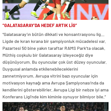
“GALATASARAY’DA HEDEF ARTIK LİG”
“Galatasaray’ın bütün dikkati ve konsantrasyonu lig…
Ligde de kıran kırana bir şampiyonluk mücadelesi var.
Pazartesi 50 bine yakın taraftar RAMS Park’ta olacak.
Müthiş coşkulu bir Galatasaray izleyeceğiz diye
düşünüyorum. Bu oyuncular çok üst düzey oyuncular.
Duygusal anlamda etkilenebileceklerini
zannetmiyorum. Avrupa vitrini bazı oyuncular için
motivasyon kaynağı ama Avrupa Şampiyonası’nda da
kendilerini gösterebilirler. Avrupa Ligi bir nebze iyi ama
Konferans Ligi’nde kim kiminle oynuyor bilmiyor bile.”