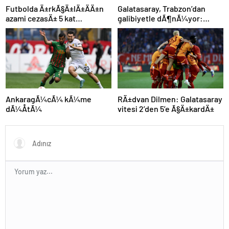
Futbolda Ä±rkÃ§Ä±lÄ±ÄÄ±n
Galatasaray, Trabzon’dan
azami cezasÄ± 5 kat
galibiyetle dÃ¶nÃ¼yor:
arttÄ±rÄ±ldÄ±
ÅampiyonluÄa 1 puan kaldÄ±!
AnkaragÃ¼cÃ¼ kÃ¼me
RÄ±dvan Dilmen: Galatasaray
dÃ¼ÅtÃ¼
vitesi 2’den 5’e Ã§Ä±kardÄ±