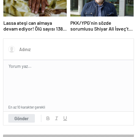
Lassa ateşi can almaya
PKK/YPG’nin sözde
devam ediyor! Ölü sayısı 138’e
sorumlusu Shiyar Ali İsveç’te
çıktı
gözaltına alındı
En az 10 karakter gerekli
Gönder