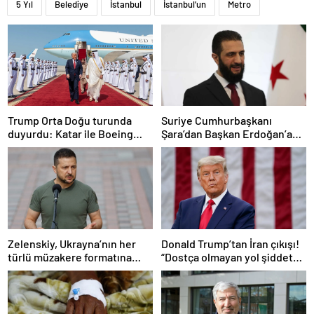
5 Yıl
Belediye
İstanbul
İstanbul’un
Metro
Trump Orta Doğu turunda
Suriye Cumhurbaşkanı
duyurdu: Katar ile Boeing
Şara’dan Başkan Erdoğan’a
arasında 200 milyar dolarlık
teşekkür
anlaşma
Zelenskiy, Ukrayna’nın her
Donald Trump’tan İran çıkışı!
türlü müzakere formatına
“Dostça olmayan yol şiddet
hazır olduğunu duyurdu!
içeriyor ve ben bunu
istemiyorum”