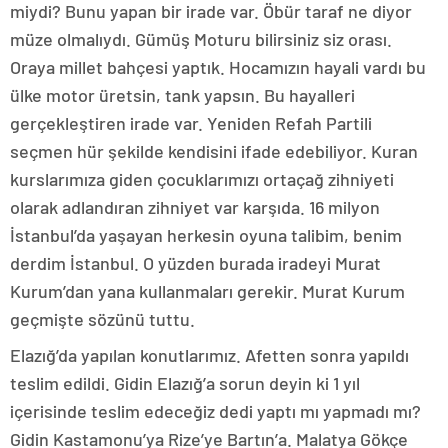
miydi? Bunu yapan bir irade var. Öbür taraf ne diyor
müze olmalıydı. Gümüş Moturu bilirsiniz siz orası.
Oraya millet bahçesi yaptık. Hocamızın hayali vardı bu
ülke motor üretsin, tank yapsın. Bu hayalleri
gerçekleştiren irade var. Yeniden Refah Partili
seçmen hür şekilde kendisini ifade edebiliyor. Kuran
kurslarımıza giden çocuklarımızı ortaçağ zihniyeti
olarak adlandıran zihniyet var karşıda. 16 milyon
İstanbul’da yaşayan herkesin oyuna talibim, benim
derdim İstanbul. O yüzden burada iradeyi Murat
Kurum’dan yana kullanmaları gerekir. Murat Kurum
geçmişte sözünü tuttu.
Elazığ’da yapılan konutlarımız. Afetten sonra yapıldı
teslim edildi. Gidin Elazığ’a sorun deyin ki 1 yıl
içerisinde teslim edeceğiz dedi yaptı mı yapmadı mı?
Gidin Kastamonu’ya Rize’ye Bartın’a. Malatya Gökçe