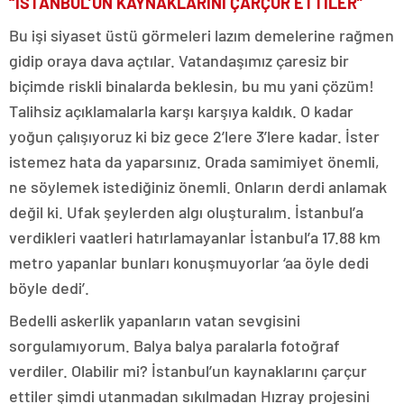
“İSTANBUL’UN KAYNAKLARINI ÇARÇUR ETTİLER”
Bu işi siyaset üstü görmeleri lazım demelerine rağmen
gidip oraya dava açtılar. Vatandaşımız çaresiz bir
biçimde riskli binalarda beklesin, bu mu yani çözüm!
Talihsiz açıklamalarla karşı karşıya kaldık. O kadar
yoğun çalışıyoruz ki biz gece 2’lere 3’lere kadar. İster
istemez hata da yaparsınız. Orada samimiyet önemli,
ne söylemek istediğiniz önemli. Onların derdi anlamak
değil ki. Ufak şeylerden algı oluşturalım. İstanbul’a
verdikleri vaatleri hatırlamayanlar İstanbul’a 17.88 km
metro yapanlar bunları konuşmuyorlar ‘aa öyle dedi
böyle dedi’.
Bedelli askerlik yapanların vatan sevgisini
sorgulamıyorum. Balya balya paralarla fotoğraf
verdiler. Olabilir mi? İstanbul’un kaynaklarını çarçur
ettiler şimdi utanmadan sıkılmadan Hızray projesini