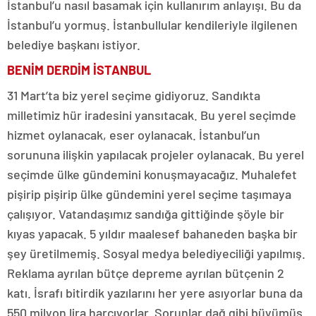
İstanbul’u nasıl basamak için kullanırım anlayışı. Bu da
İstanbul’u yormuş. İstanbullular kendileriyle ilgilenen
belediye başkanı istiyor.
BENİM DERDİM İSTANBUL
31 Mart’ta biz yerel seçime gidiyoruz. Sandıkta
milletimiz hür iradesini yansıtacak. Bu yerel seçimde
hizmet oylanacak, eser oylanacak. İstanbul’un
sorununa ilişkin yapılacak projeler oylanacak. Bu yerel
seçimde ülke gündemini konuşmayacağız. Muhalefet
pişirip pişirip ülke gündemini yerel seçime taşımaya
çalışıyor. Vatandaşımız sandığa gittiğinde şöyle bir
kıyas yapacak. 5 yıldır maalesef bahaneden başka bir
şey üretilmemiş. Sosyal medya belediyeciliği yapılmış.
Reklama ayrılan bütçe depreme ayrılan bütçenin 2
katı. İsrafı bitirdik yazılarını her yere asıyorlar buna da
550 milyon lira harcıyorlar. Sorunlar dağ gibi büyümüş.