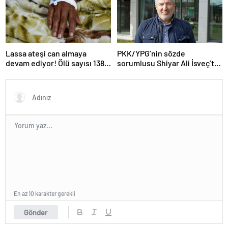
Lassa ateşi can almaya
PKK/YPG’nin sözde
devam ediyor! Ölü sayısı 138’e
sorumlusu Shiyar Ali İsveç’te
çıktı
gözaltına alındı
En az 10 karakter gerekli
Gönder