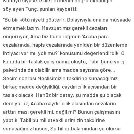
Konuyu siyasete alet etmenin doğru olmadığını
söyleyen Tunç, şunları kaydetti:
“Bu bir kötü niyeti gösterir. Dolayısıyla ona da müsaade
etmemek lazım. Mevzuatımız gerekli cezaları
öngörüyor. Ama biz buna rağmen ‘Acaba para
cezalarında, hapis cezalarında yeniden bir düzenleme
ihtiyacı var mı, yok mu?’ konusunu değerlendirdik. O
konuda bir taslak çalışmamız oluştu. Tabii bunu yargı
paketinde de olabilir ama madde sayısına göre…
Seçim sonrası Meclisimizin takdirine sunacağımız
birkaç madde değişikliği, caydırıcılık açısından bir
taslak olacak. Henüz bir detay, şu madde şu olacak
demiyoruz. Acaba caydırıcılık açısından cezaların
arttırılması gerekli mi, değil mi? Bunun çalışmasını
yaptık. Tabii bu milletvekillerimizin takdirine
sunacağımız husus. Şu fiiller bakımından şu olursa