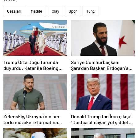
Cezaları
Madde
Olay
Spor
Tunç
Trump Orta Doğu turunda
Suriye Cumhurbaşkanı
duyurdu: Katar ile Boeing
Şara’dan Başkan Erdoğan’a
arasında 200 milyar dolarlık
teşekkür
anlaşma
Zelenskiy, Ukrayna’nın her
Donald Trump’tan İran çıkışı!
türlü müzakere formatına
“Dostça olmayan yol şiddet
hazır olduğunu duyurdu!
içeriyor ve ben bunu
istemiyorum”