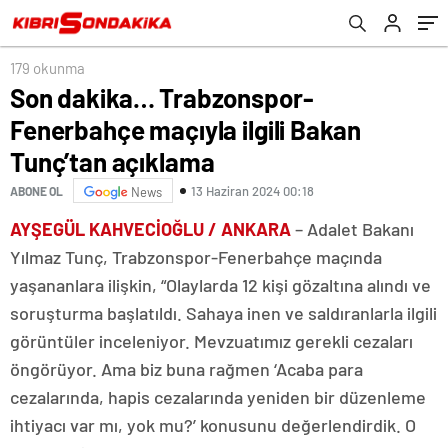
179 okunma
Son dakika… Trabzonspor-
Fenerbahçe maçıyla ilgili Bakan
Tunç’tan açıklama
13 Haziran 2024 00:18
ABONE OL
News
AYŞEGÜL KAHVECİOĞLU / ANKARA
–
Adalet Bakanı
Yılmaz Tunç, Trabzonspor-Fenerbahçe maçında
yaşananlara ilişkin, “Olaylarda 12 kişi gözaltına alındı ve
soruşturma başlatıldı. Sahaya inen ve saldıranlarla ilgili
görüntüler inceleniyor. Mevzuatımız gerekli cezaları
öngörüyor. Ama biz buna rağmen ‘Acaba para
cezalarında, hapis cezalarında yeniden bir düzenleme
ihtiyacı var mı, yok mu?’ konusunu değerlendirdik. O