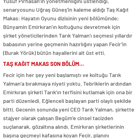
Yusuf Pirhasan’ın yönetmenliğini üstlendiği,
senaryosunu Uğraş Güneş’in kaleme aldığı Taş Kağıt
Makas: Hayatın Oyunu dizisinin yeni bölümünde;
Bünyamin Emirkıran’ın koltuğunu devretmek için
şirket yöneticilerinden Tarık Yalman’ı seçmesi yıllardır
babasının yerine geçmenin hazırlığını yapan Fecir’in
(Burak Yörük) bütün hayallerini alt üst etti.
TAŞ KAĞIT MAKAS SON BÖLÜM…
Fecir için her şey yeni başlamıştı ve koltuğu Tarık
Yalman’a bırakmaya niyeti yoktu. Tebriklerin ardından
Emirkıran şirketi Tarık’ın terfisini kutlamak için ona bir
parti düzenledi. Eğlenceli başlayan parti olaylı şekilde
bitti. Gecenin sonunda yeni CEO Tarık Yalman, şirkette
stajyer olarak çalışan Begüm’e cinsel tacizden
suçlanarak, gözaltına alındı. Emirkıran şirketlerinin
başına geçmeyi kafasına koyan Fecir, planını