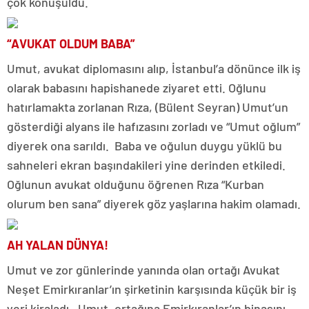
çok konuşuldu.
“AVUKAT OLDUM BABA”
Umut, avukat diplomasını alıp, İstanbul’a dönünce ilk iş
olarak babasını hapishanede ziyaret etti. Oğlunu
hatırlamakta zorlanan Rıza, (Bülent Seyran) Umut’un
gösterdiği alyans ile hafızasını zorladı ve “Umut oğlum”
diyerek ona sarıldı. Baba ve oğulun duygu yüklü bu
sahneleri ekran başındakileri yine derinden etkiledi.
Oğlunun avukat olduğunu öğrenen Rıza “Kurban
olurum ben sana” diyerek göz yaşlarına hakim olamadı.
AH YALAN DÜNYA!
Umut ve zor günlerinde yanında olan ortağı Avukat
Neşet Emirkıranlar’ın şirketinin karşısında küçük bir iş
yeri kiraladı. Umut, ortağına Emirkıranlar’ın binasını