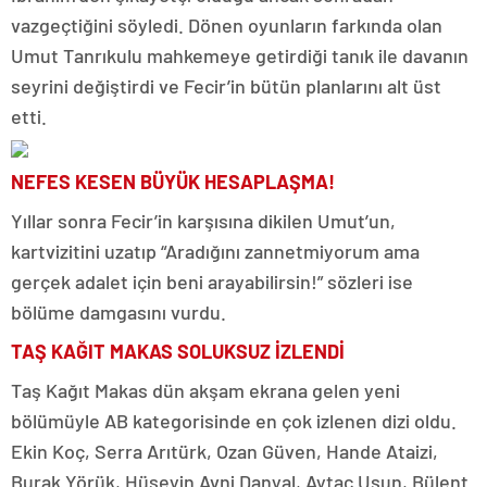
vazgeçtiğini söyledi. Dönen oyunların farkında olan
Umut Tanrıkulu mahkemeye getirdiği tanık ile davanın
seyrini değiştirdi ve Fecir’in bütün planlarını alt üst
etti.
NEFES KESEN BÜYÜK HESAPLAŞMA!
Yıllar sonra Fecir’in karşısına dikilen Umut’un,
kartvizitini uzatıp “Aradığını zannetmiyorum ama
gerçek adalet için beni arayabilirsin!” sözleri ise
bölüme damgasını vurdu.
TAŞ KAĞIT MAKAS SOLUKSUZ İZLENDİ
Taş Kağıt Makas dün akşam ekrana gelen yeni
bölümüyle AB kategorisinde en çok izlenen dizi oldu.
Ekin Koç, Serra Arıtürk, Ozan Güven, Hande Ataizi,
Burak Yörük, Hüseyin Avni Danyal, Aytaç Uşun, Bülent