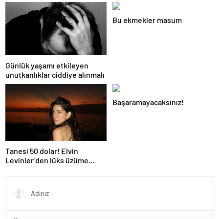
yapay zeka keşfedildi
Bu ekmekler masum
Günlük yaşamı etkileyen
unutkanlıklar ciddiye alınmalı
Başaramayacaksınız!
Tanesi 50 dolar! Elvin
Levinler’den lüks üzüme
tepki: Bir daha yemek aklıma
gelmez…