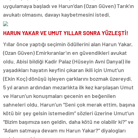
uygulamaya başladı ve Harun’dan (Ozan Güven) Tarık’ın
avukatı olmasını, davayı kaybetmesini istedi.
HARUN YAKAR VE UMUT YILLAR SONRA YÜZLEŞTİ!
Yıllar önce yaptığı seçimin ödüllerini alan Harun Yakar,
(Ozan Güven) Emirkıranlar’ın en güvendikleri avukat
oldu. Abisi bildiği Kadir Palaz (Hüseyin Avni Danyal) ile
yaşadıkları hayatın keyfini çıkaran ikili için Umut’un
(Ekin Koç) dönüşü işleyen çarklarını bozmak üzereydi.
5 yıl aranın ardından mezarlıkta ilk kez karşılaşan Umut
ve Harun’un konuşmaları gecenin en beğenilen
sahneleri oldu. Harun’un “Seni çok merak ettim, başına
kötü bir şey gelsin istemedim” sözleri üzerine Umut’un
“Bizim başımıza sen geldin, daha kötü ne olabilir ki?” ve
“Adam satmaya devam mı Harun Yakar?” diyalogları