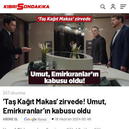
sendi’
247 okunma
‘Taş Kağıt Makas’ zirvede! Umut,
Emirkıranlar’ın kabusu oldu
18 Haziran 2024 00:46
ABONE OL
News