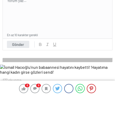
En az 10 karakter gerekli
Gönder
177 okunma
İsmail Hacıoğlu’nun babaannesi
0
0
0
0
hayatını kaybetti! ‘Hayatıma hangi
kadın girse gözleri sendi’
18 Haziran 2024 00:43
ABONE OL
News