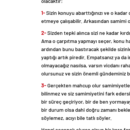
olacaktır:
1-
Sizin konuyu abarttığınızı ve o kadar 
etmeye çalışabilir. Arkasından samimi o
2-
Sizden tepki alınca sizi ne kadar kırdı
Ama o çarpıtma yapmayı seçer, konu hak
ardından bunu bastıracak şekilde sizinle
yaptığı artık piredir. Empatsanız ya da i
olmayacağız nasılsa, varsın vicdanı rah
olursunuz ve sizin önemli gündeminiz b
3-
Gerçekten mahcup olur samimiyetle öz
bilinmez ve siz samimiyetini fark edersin
bir süreç geçiriyor, bir de ben yormayay
bir durum olsa dahi doğru zamanı bekle
söylemez, acıyı bile tatlı söyler.
Hangi seçenek olursa olsun bir kere far