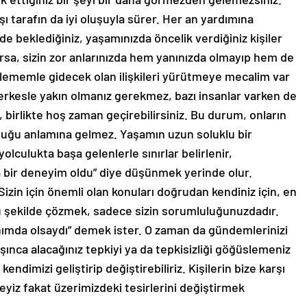
rşı tarafın da iyi oluşuyla sürer. Her an yardımına
e beklediğiniz, yaşamınızda öncelik verdiğiniz kişiler
ıyorsa, sizin zor anlarınızda hem yanınızda olmayıp hem de
klememle gidecek olan ilişkileri yürütmeye mecalim var
rkesle yakın olmanız gerekmez, bazı insanlar varken de
 birlikte hoş zaman geçirebilirsiniz. Bu durum, onların
 olduğu anlamına gelmez. Yaşamın uzun soluklu bir
lculukta başa gelenlerle sınırlar belirlenir,
bir deneyim oldu” diye düşünmek yerinde olur.
izin için önemli olan konuları doğrudan kendiniz için, en
ru şekilde çözmek, sadece sizin sorumluluğunuzdadır.
ımda olsaydı” demek ister. O zaman da gündemlerinizi
şınca alacağınız tepkiyi ya da tepkisizliği göğüslemeniz
kendimizi geliştirip değiştirebiliriz. Kişilerin bize karşı
eyiz fakat üzerimizdeki tesirlerini değiştirmek