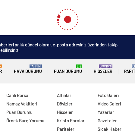
berleri anlık güncel olarak e-posta adresiniz üzerinden takip
ebilirsiniz.
K
TAHMİNİ
LİG
EKONOMİ
E
R
HAVA DURUMU
PUAN DURUMU
HISSELER
PARI
Canlı Borsa
Altınlar
Foto Galeri
Namaz Vakitleri
Dövizler
Video Galeri
Puan Durumu
Hisseler
Yazarlar
Örnek Burç Yorumu
Kripto Paralar
Gazeteler
Pariteler
Sıcak Haber