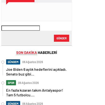
GÖNDER
SON DAKİKA
HABERLERİ
GÜNDEM
06 Ağustos 2026
Joe Biden 6 aylık hedeflerini açıkladı.
Senato buz gibi…
SPOR
06 Ağustos 2026
En fazla kızaran takım Antalyaspor!
Tam 5 futbolcu….
GÜNDEM
06 Ağustos 2026