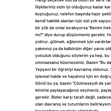
İlişkileriniz sizin iyi olduğunuz kadar ka
koştuğunuz, telefon başında hazır şekild
kendi haklılık alanları için sizi yok say
bir yük de onlar bırakıyorsa “Benim ite
mı?” diye durup düşünmeniz gerekir. He
yoktur, gülmek, eğlenmek için vardırlar,
yakınınız ya da kalbinizin diğer yarısı
yolculuk olduğunu söylerim ya hep, bu yo
ummazsanız küsmezsiniz. Bazen “Bu da 
Yepyeni bir öğretiyi kavramış oldunuz. S
işlevsel halde ve hayatınız için en doğ
Gönül bu ya, bazen “Çözmeseydi de yan
kiminle paylaşacağınızı seçmeniz, payla
gerekir. Bizler karşı tarafı değil, sadece 
olan davranış ve tutumlarını belirleyem
koyacağımız sınırlarla elimizdedir.