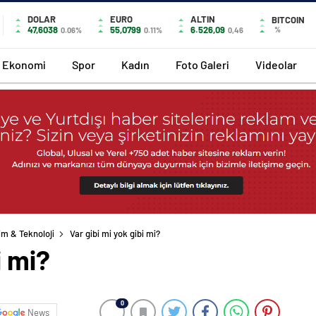
DOLAR
EURO
ALTIN
BITCOIN
47,6038
55,0799
6.526,09
%
0.06%
0.11%
0,46
Ekonomi
Spor
Kadın
Foto Galeri
Videolar
lim & Teknoloji
Var gibi mi yok gibi mi?
i mi?
0
News