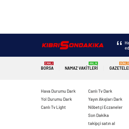
Ha
ed
CANLI
ANLIK
GÜNLÜ
BORSA
NAMAZ VAKITLERI
GAZETELE
Hava Durumu Dark
Canlı Tv Dark
Yol Durumu Dark
Yayın Akışları Dark
Canlı Tv Light
Nöbetçi Eczaneler
Son Dakika
takipçi satın al