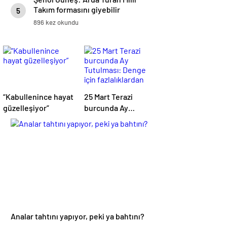
Takım formasını giyebilir
5
896 kez okundu
“Kabullenince hayat
25 Mart Terazi
güzelleşiyor”
burcunda Ay
Tutulması: Denge
için fazlalıklardan
kurtulma zamanı
Analar tahtını yapıyor, peki ya bahtını?