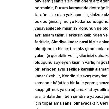
paylaşmışsanız sizin için önem arz eden
normaldir. Durum karşısında desteğe i
tarafın size olan yaklaşımı ilişkinizde s
beklediğiniz, şimdiye kadar sunduğunuz “
yaşayabilecek misiniz? Konunun ne oldu
ayrı anlam taşır. Herkesin kalbinden ve 
farklıdır. Şimdiye kadar nasıl ki siz anl
olduğunuzu hissettirdiniz, şimdi onlar 
yakınlığı görebilir ve ilişkilerinizi daha
olduğunu söyleyen kişinin varlığını göst
birilerinden aynı şekilde karşılık alama
kadar üzebilir. Kendinizi savaş meydanı
zamandır kâğıttan bir kule yapmışsınızdı
kaçıp gitmek ya da ağlamak isteyebilirs
arar anlatırdım, ben şimdi ne yapacağım
için toparlama şansı olmayacaktır. Ger