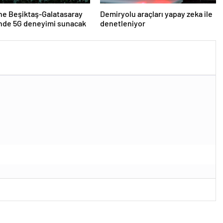
ne Beşiktaş-Galatasaray
Demiryolu araçları yapay zeka ile
inde 5G deneyimi sunacak
denetleniyor