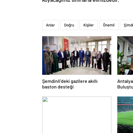
Anlar
Doğru
Kişiler
Önemli
Şimd
Şemdinli’deki gazilere akıllı
Antalya
baston desteği
Buluşt