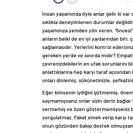
İnsan yaşamında öyle anlar gelir ki var o
sıklıkla deneyimlenen durumlar değildir.
yaşamınıza yeniden yön veren, “öncesi” v
anların belki de en iyi yanlarından biri, 
sağlamasıdır. Yerlerini kontrol eders
gereken yerde ve sınırda mıdır? Empati 
çevrenizdekilerin en ufak sorunlarını b
anlattıklarına hep karşı taraf açısından 
onları dinlemiş, sükûnetinizle, şefkatini
Eğer kimsenin iyiliğini gütmemiş, önemli
saymamışsanız onlar sizin derin bağlar k
vermemiş ve özen göstermemişseniz bun
sorgulatmaz. Fakat emek verip karşı ta
onun gözünden bakıp destek olmuşsanız