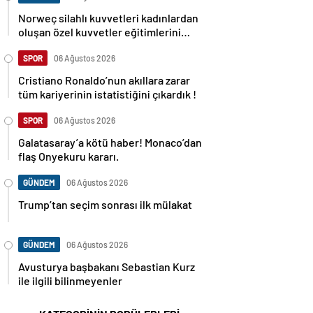
Norweç silahlı kuvvetleri kadınlardan
oluşan özel kuvvetler eğitimlerini
başlattı.
SPOR
06 Ağustos 2026
Cristiano Ronaldo’nun akıllara zarar
tüm kariyerinin istatistiğini çıkardık !
SPOR
06 Ağustos 2026
Galatasaray’a kötü haber! Monaco’dan
flaş Onyekuru kararı.
GÜNDEM
06 Ağustos 2026
Trump’tan seçim sonrası ilk mülakat
GÜNDEM
06 Ağustos 2026
Avusturya başbakanı Sebastian Kurz
ile ilgili bilinmeyenler