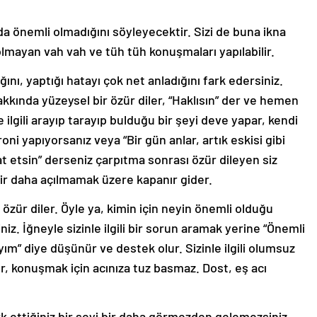
da önemli olmadığını söyleyecektir. Sizi de buna ikna
lmayan vah vah ve tüh tüh konuşmaları yapılabilir.
ğını, yaptığı hatayı çok net anladığını fark edersiniz.
kında yüzeysel bir özür diler, “Haklısın” der ve hemen
 ilgili arayıp tarayıp bulduğu bir şeyi deve yapar, kendi
roni yapıyorsanız veya “Bir gün anlar, artık eskisi gibi
at etsin” derseniz çarpıtma sonrası özür dileyen siz
ir daha açılmamak üzere kapanır gider.
ür diler. Öyle ya, kimin için neyin önemli olduğu
iz. İğneyle sizinle ilgili bir sorun aramak yerine “Önemli
ım” diye düşünür ve destek olur. Sizinle ilgili olumsuz
r, konuşmak için acınıza tuz basmaz. Dost, eş acı
k ettiğiniz bir şeyi bir daha görmezden gelemezsiniz.