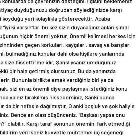
 konularda da çevrenizin desteğini, ilgisini beklemeniz
htiyaç duyduğunuzu doğrudan söylediğinizde karşı
izi koyduğu yeri kolaylıkla gösterecektir. Acaba
iyi ki varsın”ları bu kez sizin duyacağınız anları şimdi
ğunun hiçbir önemi yoktur. Önemli kelimesi herkes için
zihninden geçen korkuları, kaygıları, savaş ve barışları
amlı bulmadığınız konular dahi olsa kişilere yanlarında
da size hissettirmelidir. Şanslıysanız umduğunuz
 köklü bir hale getirmiş olursunuz. Bu da yanınızda
erir. Bununla birlikte emek verdiğiniz biri ya da
mak, sizi en az önemli diye paylaşmak istediğiniz konu
nda yalnız bırakılmış hissedersiniz. Sanki bunca
r da bir nefesle dağılmıştır. O anki boşluk ve şok haliyle
iniz. Bence en olası düşünceniz, “Başkası yapsa onu
?” olabilir. Karşı taraf konunun önemini fark etmediği
i bildirim verirseniz kuvvetle muhtemel üç seçeneği