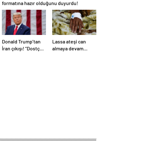
formatına hazır olduğunu duyurdu!
Donald Trump’tan
Lassa ateşi can
İran çıkışı! “Dostça
almaya devam
olmayan yol şiddet
ediyor! Ölü sayısı
içeriyor ve ben
138’e çıktı
bunu istemiyorum”