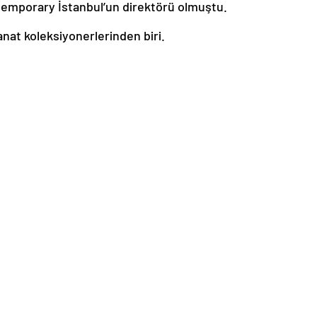
ntemporary İstanbul’un direktörü olmuştu.
anat koleksiyonerlerinden biri.
tçı yok.
leştirilmiş koleksiyonu inceleyince bunu anlamamak
 İstanbul hayranı. Daha önce Erenköy’de yaşamış.
ında önemli rol oynamış.
a dönmüş ama asla İstanbul’la bağını koparmamış.
t etkinliklerini de yakından takip ediyor.
ve geleceğin fotoğrafçılığının en iyilerini sergilemeye