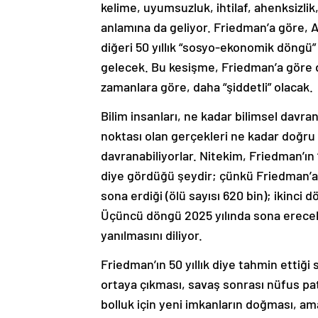
kelime, uyumsuzluk, ihtilaf, ahenksizlik,
anlamına da geliyor. Friedman’a göre, AB
diğeri 50 yıllık “sosyo-ekonomik döngü” 
gelecek. Bu kesişme, Friedman’a göre d
zamanlara göre, daha “şiddetli” olacak.
Bilim insanları, ne kadar bilimsel davran
noktası olan gerçekleri ne kadar doğru b
davranabiliyorlar. Nitekim, Friedman’ın 
diye gördüğü şeydir; çünkü Friedman’a
sona erdiği (ölü sayısı 620 bin); ikinci 
Üçüncü döngü 2025 yılında sona erecek;
yanılmasını diliyor.
Friedman’ın 50 yıllık diye tahmin ettiğ
ortaya çıkması, savaş sonrası nüfus pat
bolluk için yeni imkanların doğması, am