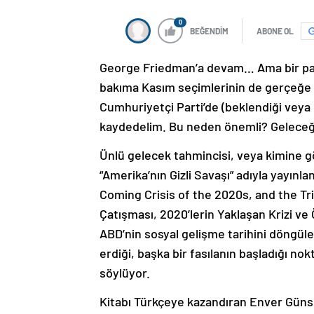
0
BEĞENDİM
ABONE OL
George Friedman’a devam… Ama bir para
bakıma Kasım seçimlerinin de gerçeğe 
Cumhuriyetçi Parti’de (beklendiği veya 
kaydedelim. Bu neden önemli? Geleceğ
Ünlü gelecek tahmincisi, veya kimine g
“Amerika’nın Gizli Savaşı” adıyla yayın
Coming Crisis of the 2020s, and the T
Çatışması, 2020’lerin Yaklaşan Krizi ve Ö
ABD’nin sosyal gelişme tarihini döngüle
erdiği, başka bir fasılanın başladığı n
söylüyor.
Kitabı Türkçeye kazandıran Enver Günsel