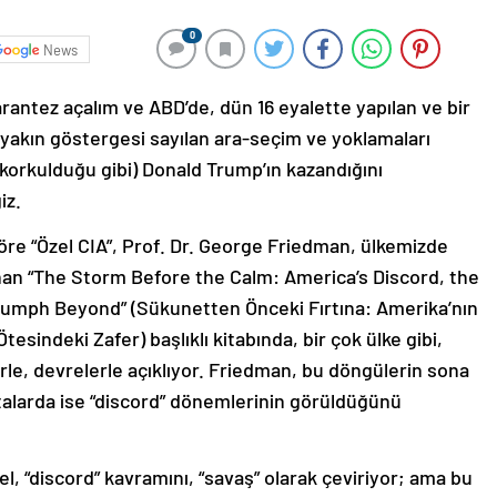
0
News
ntez açalım ve ABD’de, dün 16 eyalette yapılan ve bir
yakın göstergesi sayılan ara-seçim ve yoklamaları
korkulduğu gibi) Donald Trump’ın kazandığını
iz.
öre “Özel CIA”, Prof. Dr. George Friedman, ülkemizde
lanan “The Storm Before the Calm: America’s Discord, the
riumph Beyond” (Sükunetten Önceki Fırtına: Amerika’nın
tesindeki Zafer) başlıklı kitabında, bir çok ülke gibi,
rle, devrelerle açıklıyor. Friedman, bu döngülerin sona
oktalarda ise “discord” dönemlerinin görüldüğünü
, “discord” kavramını, “savaş” olarak çeviriyor; ama bu