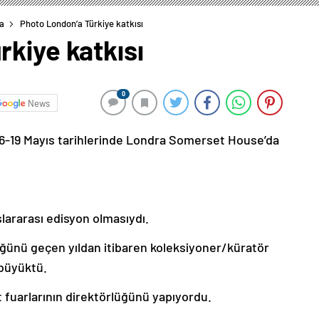
ka
Photo London’a Türkiye katkısı
kiye katkısı
0
News
6-19 Mayıs tarihlerinde Londra Somerset House’da
lararası edisyon olmasıydı.
ğünü geçen yıldan itibaren koleksiyoner/küratör
 büyüktü.
 fuarlarının direktörlüğünü yapıyordu.