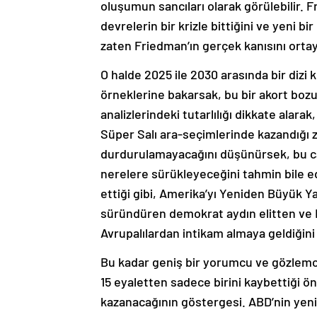
oluşumun sancıları olarak görülebilir. 
devrelerin bir krizle bittiğini ve yeni bir
zaten Friedman’ın gerçek kanısını orta
O halde 2025 ile 2030 arasında bir dizi 
örneklerine bakarsak, bu bir akort bozuk
analizlerindeki tutarlılığı dikkate alara
Süper Salı ara-seçimlerinde kazandığı z
durdurulamayacağını düşünürsek, bu ca
nerelere sürükleyeceğini tahmin bile 
ettiği gibi, Amerika’yı Yeniden Büyük
süründüren demokrat aydın elitten ve 
Avrupalılardan intikam almaya geldiğini
Bu kadar geniş bir yorumcu ve gözlemc
15 eyaletten sadece birini kaybettiği ö
kazanacağının göstergesi. ABD’nin yeni