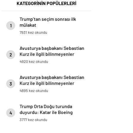
KATEGORİNİN POPÜLERLERİ
Trump’tan seçim sonrası ilk
mülakat
1
7931 kez okundu
Avusturya başbakanı Sebastian
Kurz ile ilgili bilinmeyenler
2
4920 kez okundu
Avusturya başbakanı Sebastian
Kurz ile ilgili bilinmeyenler
3
4895 kez okundu
Trump Orta Doğu turunda
duyurdu: Katar ile Boeing
4
arasında 200 milyar dolarlık
3777 kez okundu
anlaşma