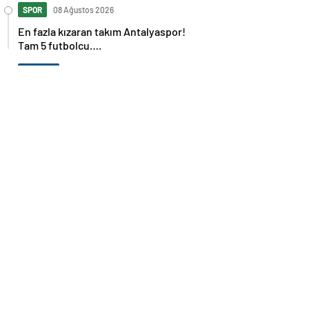
SPOR
08 Ağustos 2026
En fazla kızaran takım Antalyaspor!
Tam 5 futbolcu….
GÜNDEM
08 Ağustos 2026
Norweç silahlı kuvvetleri kadınlardan
oluşan özel kuvvetler eğitimlerini
başlattı.
SPOR
08 Ağustos 2026
Cristiano Ronaldo’nun akıllara zarar
tüm kariyerinin istatistiğini çıkardık !
SPOR
08 Ağustos 2026
Galatasaray’a kötü haber! Monaco’dan
flaş Onyekuru kararı.
GÜNDEM
08 Ağustos 2026
Trump’tan seçim sonrası ilk mülakat