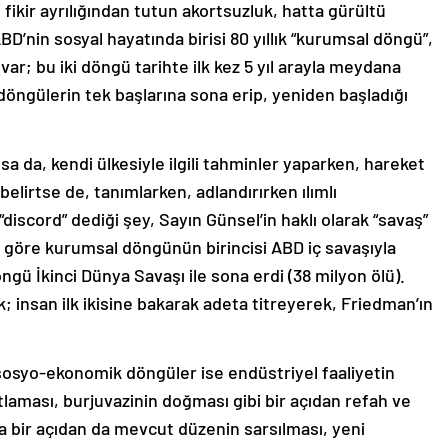
 fikir ayrılığından tutun akortsuzluk, hatta gürültü
D’nin sosyal hayatında birisi 80 yıllık “kurumsal döngü”,
var; bu iki döngü tarihte ilk kez 5 yıl arayla meydana
öngülerin tek başlarına sona erip, yeniden başladığı
sa da, kendi ülkesiyle ilgili tahminler yaparken, hareket
elirtse de, tanımlarken, adlandırırken ılımlı
“discord” dediği şey, Sayın Günsel’in haklı olarak “savaş”
 göre kurumsal döngünün birincisi ABD iç savaşıyla
döngü İkinci Dünya Savaşı ile sona erdi (38 milyon ölü).
 insan ilk ikisine bakarak adeta titreyerek, Friedman’ın
i sosyo-ekonomik döngüler ise endüstriyel faaliyetin
laması, burjuvazinin doğması gibi bir açıdan refah ve
a bir açıdan da mevcut düzenin sarsılması, yeni