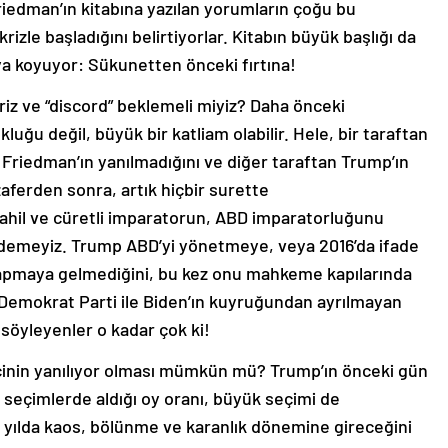
Friedman’ın kitabına yazılan yorumların çoğu bu
 krizle başladığını belirtiyorlar. Kitabın büyük başlığı da
ya koyuyor: Sükunetten önceki fırtına!
kriz ve “discord” beklemeli miyiz? Daha önceki
luğu değil, büyük bir katliam olabilir. Hele, bir taraftan
k, Friedman’ın yanılmadığını ve diğer taraftan Trump’ın
aferden sonra, artık hiçbir surette
hil ve cüretli imparatorun, ABD imparatorluğunu
edemeyiz. Trump ABD’yi yönetmeye, veya 2016’da ifade
 Yapmaya gelmediğini, bu kez onu mahkeme kapılarında
Demokrat Parti ile Biden’ın kuyruğundan ayrılmayan
 söyleyenler o kadar çok ki!
inin yanılıyor olması mümkün mü? Trump’ın önceki gün
n seçimlerde aldığı oy oranı, büyük seçimi de
 yılda kaos, bölünme ve karanlık dönemine gireceğini