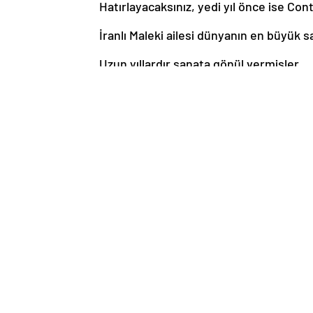
Hatırlayacaksınız, yedi yıl önce ise Co
İranlı Maleki ailesi dünyanın en büyük s
Uzun yıllardır sanata gönül vermişler.
Tanımadıkları galeri, koleksiyoner, sana
Zaten Londra’daki evlerinde özenle yer
mümkün değil.
Kamiar Maleki aynı zamanda gerçek bir
Bir dönem John’s Coffee’lerin kurulmas
İstanbul’da başka yatırımları da olmuş.
Daha sonra ailesinin yaşadığı Londra’y
İstanbul Bienali’ni ve İstanbul’daki sana
Photo London’da ise geçmişin, bugünün 