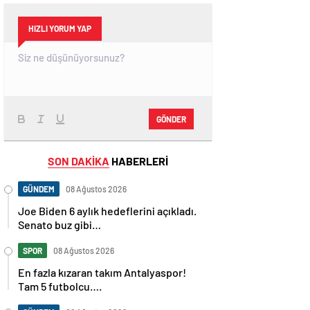
HIZLI YORUM YAP
GÖNDER
SON DAKİKA
HABERLERİ
GÜNDEM
08 Ağustos 2026
Joe Biden 6 aylık hedeflerini açıkladı.
Senato buz gibi…
SPOR
08 Ağustos 2026
En fazla kızaran takım Antalyaspor!
Tam 5 futbolcu….