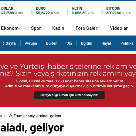
DOLAR
EURO
ALTIN
BITCOIN
47,7389
55,2422
6.658,89
3097240
0.18%
0.31%
2,56
0,70%
Ekonomi
Spor
Kadın
Foto Galeri
Videolar
3.Sayfa
Avrupa
Bülten
Din
Eğitim
Hayat
Politika
ka
Ve Trump kapıyı araladı, geliyor
aladı, geliyor