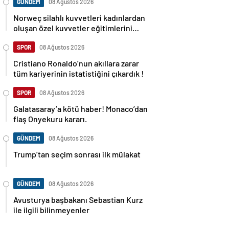
GÜNDEM
08 Ağustos 2026
Norweç silahlı kuvvetleri kadınlardan
oluşan özel kuvvetler eğitimlerini
başlattı.
SPOR
08 Ağustos 2026
Cristiano Ronaldo’nun akıllara zarar
tüm kariyerinin istatistiğini çıkardık !
SPOR
08 Ağustos 2026
Galatasaray’a kötü haber! Monaco’dan
flaş Onyekuru kararı.
GÜNDEM
08 Ağustos 2026
Trump’tan seçim sonrası ilk mülakat
GÜNDEM
08 Ağustos 2026
Avusturya başbakanı Sebastian Kurz
ile ilgili bilinmeyenler