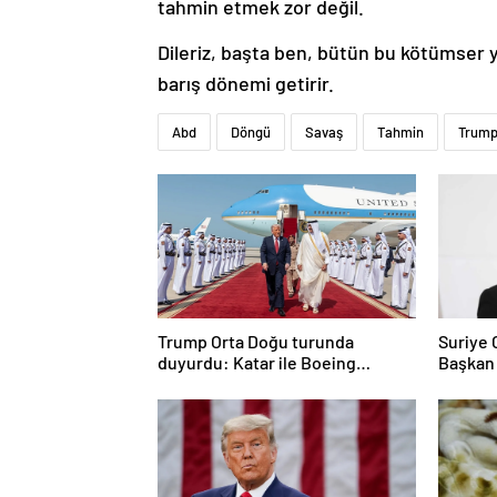
tahmin etmek zor değil.
Dileriz, başta ben, bütün bu kötümser y
barış dönemi getirir.
Abd
Döngü
Savaş
Tahmin
Trum
Trump Orta Doğu turunda
Suriye
duyurdu: Katar ile Boeing
Başkan
arasında 200 milyar dolarlık
anlaşma