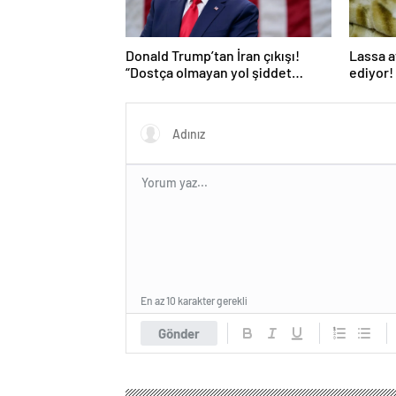
Donald Trump’tan İran çıkışı!
Lassa a
“Dostça olmayan yol şiddet
ediyor! 
içeriyor ve ben bunu
istemiyorum”
En az 10 karakter gerekli
Gönder