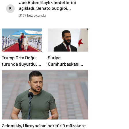
Joe Biden 6 aylık hedeflerini
açıkladı. Senato buz gibi…
5
3137 kez okundu
Trump Orta Doğu
Suriye
turunda duyurdu:
Cumhurbaşkanı
Katar ile Boeing
Şara’dan Başkan
arasında 200 milyar
Erdoğan’a teşekkür
dolarlık anlaşma
Zelenskiy, Ukrayna’nın her türlü müzakere