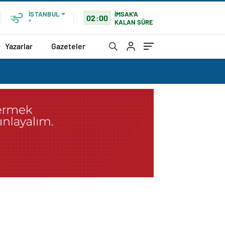
İMSAK'A
İSTANBUL
02:00
KALAN SÜRE
°
Yazarlar
Gazeteler