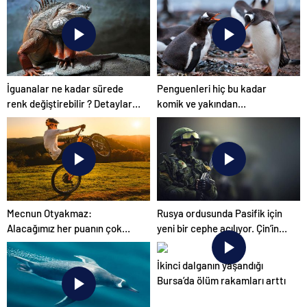
Bahçe Mobilyaları
İguanalar ne kadar sürede
Penguenleri hiç bu kadar
renk değiştirebilir ? Detaylar
komik ve yakından
burada…
görmemiştiniz
Mecnun Otyakmaz:
Rusya ordusunda Pasifik için
Alacağımız her puanın çok
yeni bir cephe açılıyor. Çin’in
önemi var
ilk tepkisi!
İkinci dalganın yaşandığı
Bursa’da ölüm rakamları arttı