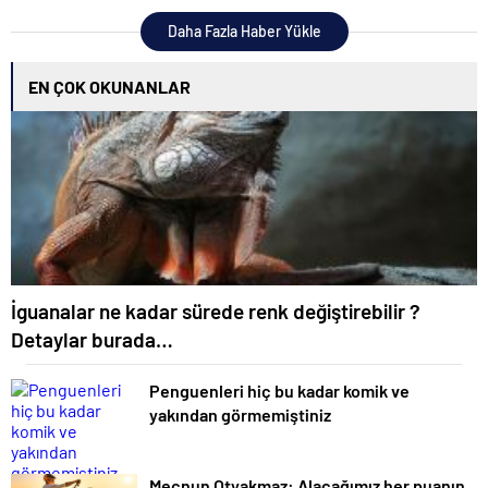
düğünü mahvetti
Daha Fazla Haber Yükle
EN ÇOK OKUNANLAR
İguanalar ne kadar sürede renk değiştirebilir ?
Detaylar burada…
Penguenleri hiç bu kadar komik ve
yakından görmemiştiniz
Mecnun Otyakmaz: Alacağımız her puanın