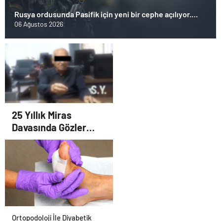
Rusya ordusunda Pasifik için yeni bir cephe açılıyor.
Çin’in ilk tepkisi!
06 Ağustos 2026
25 Yıllık Miras
Davasında Gözler
Temmuz Ayındaki
Karar Duruşmasına
Çevrildi
Ortopodoloji İle Diyabetik