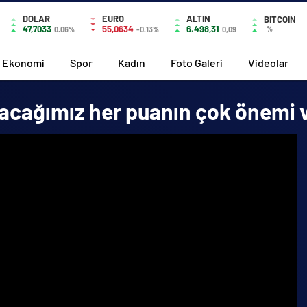
DOLAR
EURO
ALTIN
BITCOIN
47,7033
55,0634
6.498,31
%
0.06%
-0.13%
0,09
Ekonomi
Spor
Kadın
Foto Galeri
Videolar
cağımız her puanın çok önemi 