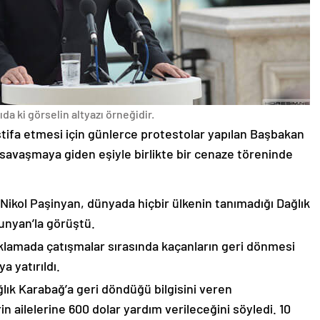
da ki görselin altyazı örneğidir.
stifa etmesi için günlerce protestolar yapılan Başbakan
avaşmaya giden eşiyle birlikte bir cenaze töreninde
 Nikol Paşinyan, dünyada hiçbir ülkenin tanımadığı Dağlık
unyan’la görüştü.
çıklamada çatışmalar sırasında kaçanların geri dönmesi
 yatırıldı.
lık Karabağ’a geri döndüğü bilgisini veren
n ailelerine 600 dolar yardım verileceğini söyledi. 10