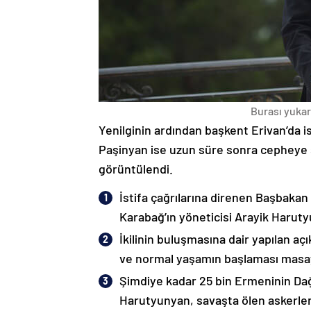
Burası yukarı
Yenilginin ardından başkent Erivan’da i
Paşinyan ise uzun süre sonra cepheye s
görüntülendi.
İstifa çağrılarına direnen Başbakan
Karabağ’ın yöneticisi Arayik Haruty
İkilinin buluşmasına dair yapılan a
ve normal yaşamın başlaması masaya
Şimdiye kadar 25 bin Ermeninin Dağ
Harutyunyan, savaşta ölen askerleri