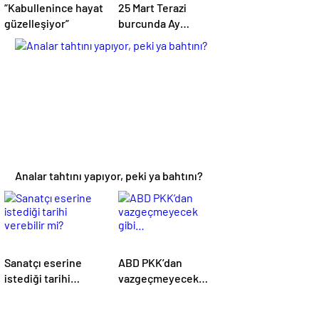
“Kabullenince hayat
25 Mart Terazi
güzelleşiyor”
burcunda Ay
Tutulması: Denge
için fazlalıklardan
kurtulma zamanı
Analar tahtını yapıyor, peki ya bahtını?
Sanatçı eserine
ABD PKK’dan
istediği tarihi
vazgeçmeyecek
verebilir mi?
gibi…