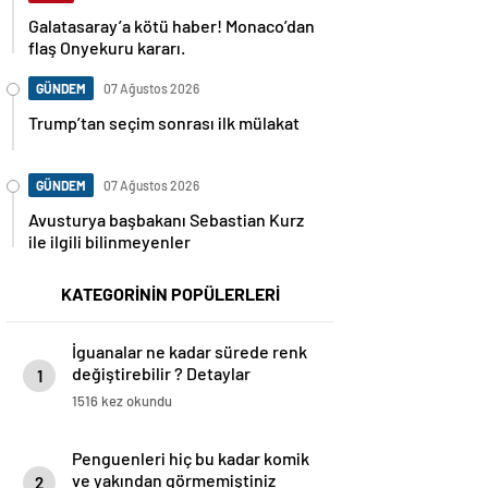
Galatasaray’a kötü haber! Monaco’dan
flaş Onyekuru kararı.
GÜNDEM
07 Ağustos 2026
Trump’tan seçim sonrası ilk mülakat
GÜNDEM
07 Ağustos 2026
Avusturya başbakanı Sebastian Kurz
ile ilgili bilinmeyenler
KATEGORİNİN POPÜLERLERİ
İguanalar ne kadar sürede renk
değiştirebilir ? Detaylar
1
burada…
1516 kez okundu
Penguenleri hiç bu kadar komik
ve yakından görmemiştiniz
2