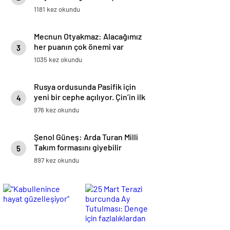
1181 kez okundu
Mecnun Otyakmaz: Alacağımız
her puanın çok önemi var
3
1035 kez okundu
Rusya ordusunda Pasifik için
yeni bir cephe açılıyor. Çin’in ilk
4
tepkisi!
976 kez okundu
Şenol Güneş: Arda Turan Milli
Takım formasını giyebilir
5
897 kez okundu