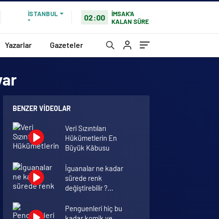
İMSAK'A
İSTANBUL
02:00
KALAN SÜRE
°
Yazarlar
Gazeteler
var
BENZER VIDEOLAR
Veri Sızıntıları
Hükümetlerin En
Büyük Kâbusu
İguanalar ne kadar
sürede renk
değiştirebilir ?
Detaylar burada…
Penguenleri hiç bu
kadar komik ve