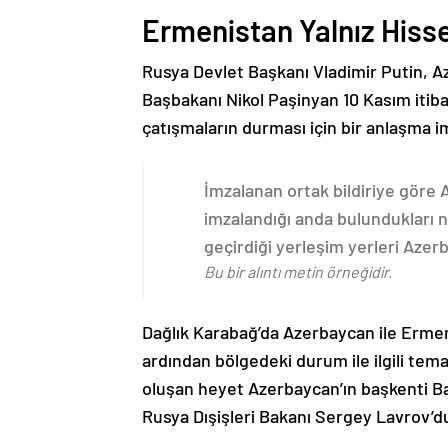
Ermenistan Yalnız Hiss
Rusya Devlet Başkanı Vladimir Putin, 
Başbakanı Nikol Paşinyan 10 Kasım itib
çatışmaların durması için bir anlaşma i
İmzalanan ortak bildiriye göre
imzalandığı anda bulundukları n
geçirdiği yerleşim yerleri Aze
Bu bir alıntı metin örneğidir.
Dağlık Karabağ’da Azerbaycan ile Erme
ardından bölgedeki durum ile ilgili t
oluşan heyet Azerbaycan’ın başkenti B
Rusya Dışişleri Bakanı Sergey Lavrov’d