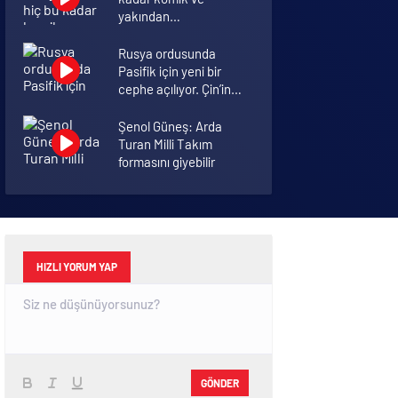
yakından
görmemiştiniz
Rusya ordusunda
Pasifik için yeni bir
cephe açılıyor. Çin’in
ilk tepkisi!
Şenol Güneş: Arda
Turan Milli Takım
formasını giyebilir
İkinci dalganın
yaşandığı Bursa’da
ölüm rakamları arttı
HIZLI YORUM YAP
GÖNDER