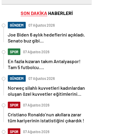
SON DAKİKA
HABERLERİ
GÜNDEM
07 Ağustos 2026
Joe Biden 6 aylık hedeflerini açıkladı.
Senato buz gibi…
SPOR
07 Ağustos 2026
En fazla kızaran takım Antalyaspor!
Tam 5 futbolcu….
GÜNDEM
07 Ağustos 2026
Norweç silahlı kuvvetleri kadınlardan
oluşan özel kuvvetler eğitimlerini
başlattı.
SPOR
07 Ağustos 2026
Cristiano Ronaldo’nun akıllara zarar
tüm kariyerinin istatistiğini çıkardık !
SPOR
07 Ağustos 2026