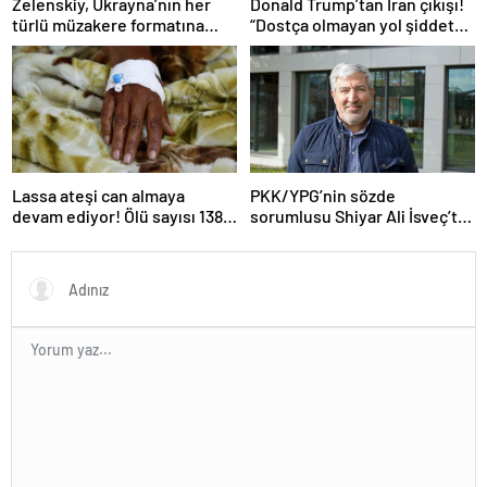
Zelenskiy, Ukrayna’nın her
Donald Trump’tan İran çıkışı!
türlü müzakere formatına
“Dostça olmayan yol şiddet
hazır olduğunu duyurdu!
içeriyor ve ben bunu
istemiyorum”
Lassa ateşi can almaya
PKK/YPG’nin sözde
devam ediyor! Ölü sayısı 138’e
sorumlusu Shiyar Ali İsveç’te
çıktı
gözaltına alındı