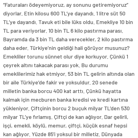
“Faturaları ödeyemiyoruz, ay sonunu getiremiyoruz”
diyorlar. Etin kilosu 600 TL’ye dayandı. 1 litre süt 50
TL’ye dayandı. Tavuk eti bile lüks oldu. Emekliye 10 bin
TL para veriyorlar. 10 bin TL 6 kilo pastırma parası.
Bayramda da 3 bin TL daha verecekler, 2 kilo pastırma
daha eder. Türkiye’nin geldiği hali görüyor musunuz?
Emekliler torunu sünnet olur diye korkuyor. Çünkü 1
çeyrek altını takacak parası yok. Bu durumu
emeklilerimiz hak etmiyor. 53 bin TL gelirin altında olan
bir aile Türkiye’de fakir ve yoksuldur. 20 senede
milletin banka borcu 400 kat arttı. Çünkü hayatta
kalmak için mecburen banka kredisi ve kredi kartına
yükleniyor. Çiftçinin borcu 2 buçuk milyar TL’den 530
milyar TL’ye fırlamış. Çiftçi de kan ağlıyor. Dar gelirli,
işçi, emekli, köylü, memur, çiftçi, küçük esnaf hepsi
kan ağlıyor. Yüzde 85’i yoksul bir milletiz. Dünyada