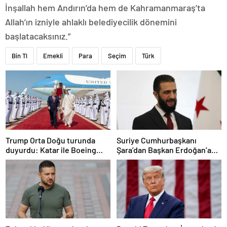
İnşallah hem Andırın’da hem de Kahramanmaraş’ta
Allah’ın izniyle ahlaklı belediyecilik dönemini
başlatacaksınız.”
Bin Tl
Emekli
Para
Seçim
Türk
Trump Orta Doğu turunda
Suriye Cumhurbaşkanı
duyurdu: Katar ile Boeing
Şara’dan Başkan Erdoğan’a
arasında 200 milyar dolarlık
teşekkür
anlaşma