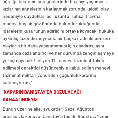
ağırlığı, hastanın son günlerinde bu acıyı yaşaması,
kızlarının annelerinin katlanmak zorunda kaldığı olay
nedeniyle duydukları acı, üzüntü, ruhsal travma,
manevi boşluk göz önünde bulundurulduğunda;
idarelerin kusurunun ağırlığını ortaya koyacak, hukuka
aykırılığı özendirmeyecek, bir başka ifade ile benzeri
olayların bir daha yaşanmaması için caydırıcı, aynı
zamanda cezalandırıcı ve her durumda zenginleşmeye
yol açmayacak 1 milyon TL manevi tazminat takdir
edilmesi gerektiği düşüncesiyle kabul edilen manevi
tazminat miktarı yönünden çoğunluk kararına
katılmıyorum.”
‘KARARIN DANIŞTAY’DA BOZULACAĞI
KANAATİNDEYİZ’
Bunun üzerine aile, avukatları Sezai Ağustos
aracılığıyla konuyu Danıştay’a taşıdı. Ağustos, “İzmir