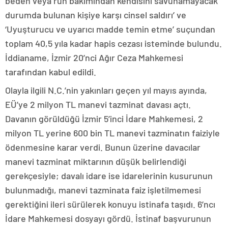
beden veya ruh bakımından kendisini savunamayacak
durumda bulunan kişiye karşı cinsel saldırı’ ve
‘Uyuşturucu ve uyarıcı madde temin etme’ suçundan
toplam 40,5 yıla kadar hapis cezası isteminde bulundu.
İddianame, İzmir 20’nci Ağır Ceza Mahkemesi
tarafından kabul edildi.
Olayla ilgili N.C.’nin yakınları geçen yıl mayıs ayında,
EÜ’ye 2 milyon TL manevi tazminat davası açtı.
Davanın görüldüğü İzmir 5’inci İdare Mahkemesi, 2
milyon TL yerine 600 bin TL manevi tazminatın faiziyle
ödenmesine karar verdi. Bunun üzerine davacılar
manevi tazminat miktarının düşük belirlendiği
gerekçesiyle; davalı idare ise idarelerinin kusurunun
bulunmadığı, manevi tazminata faiz işletilmemesi
gerektiğini ileri sürülerek konuyu istinafa taşıdı. 6’ncı
İdare Mahkemesi dosyayı gördü. İstinaf başvurunun