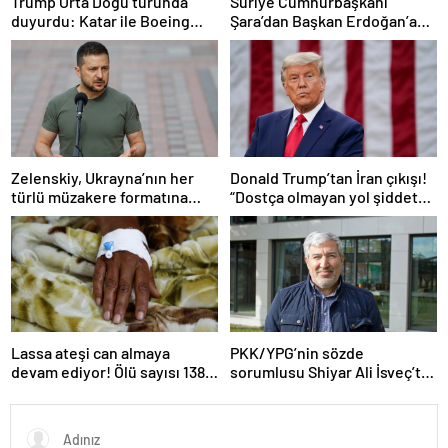
Trump Orta Doğu turunda
Suriye Cumhurbaşkanı
duyurdu: Katar ile Boeing
Şara’dan Başkan Erdoğan’a
arasında 200 milyar dolarlık
teşekkür
anlaşma
Zelenskiy, Ukrayna’nın her
Donald Trump’tan İran çıkışı!
türlü müzakere formatına
“Dostça olmayan yol şiddet
hazır olduğunu duyurdu!
içeriyor ve ben bunu
istemiyorum”
Lassa ateşi can almaya
PKK/YPG’nin sözde
devam ediyor! Ölü sayısı 138’e
sorumlusu Shiyar Ali İsveç’te
çıktı
gözaltına alındı