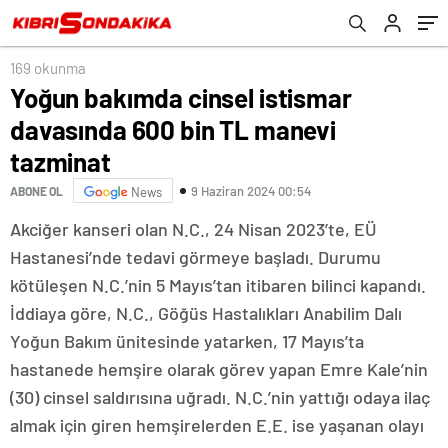
169 okunma
Yoğun bakımda cinsel istismar
davasında 600 bin TL manevi
tazminat
9 Haziran 2024 00:54
ABONE OL
News
Akciğer kanseri olan N.C., 24 Nisan 2023’te, EÜ
Hastanesi’nde tedavi görmeye başladı. Durumu
kötüleşen N.C.’nin 5 Mayıs’tan itibaren bilinci kapandı.
İddiaya göre, N.C., Göğüs Hastalıkları Anabilim Dalı
Yoğun Bakım ünitesinde yatarken, 17 Mayıs’ta
hastanede hemşire olarak görev yapan Emre Kale’nin
(30) cinsel saldırısına uğradı. N.C.’nin yattığı odaya ilaç
almak için giren hemşirelerden E.E. ise yaşanan olayı