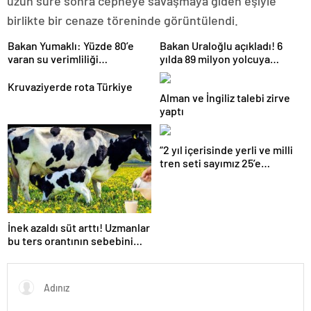
uzun süre sonra cepheye savaşmaya giden eşiyle
birlikte bir cenaze töreninde görüntülendi.
Bakan Yumaklı: Yüzde 80’e
Bakan Uraloğlu açıkladı! 6
varan su verimliliği
yılda 89 milyon yolcuya
sağlayabiliriz
hizmet verdi
Kruvaziyerde rota Türkiye
Alman ve İngiliz talebi zirve
yaptı
“2 yıl içerisinde yerli ve milli
tren seti sayımız 25’e
ulaşacak”
İnek azaldı süt arttı! Uzmanlar
bu ters orantının sebebini
açıkladı