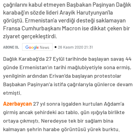
çağrılarını kabul etmeyen Başbakan Paşinyan Dağlık
karabağ'ın sözde lideri Arayik Harutyunyan'la
görüştü. Ermenistan'a verdiği desteği saklamayan
Fransa Cumhurbaşkanı Macron ise dikkat çeken bir
ziyaret gerçekleştirdi.
26 Kasım 2020 21:31
ABONE OL
News
Dağlık Karabağ’da 27 Eylül tarihinde başlayan savaş 44
günde Ermenistan’ın tarihi mağlubiyetiyle sona ermiş,
yenilginin ardından Erivan’da başlayan protestolar
Başbakan Paşinyan’a istifa çağrılarıyla günlerce devam
etmişti.
Azerbaycan
27 yıl sonra işgalden kurtulan Ağdam’a
girmiş ancak şehirdeki acı tablo, gün ışığıyla birlikte
ortaya çıkmıştı. Neredeyse tek bir sağlam bina
kalmayan şehrin harabe görüntüsü yürek burktu.