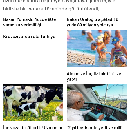
uzun süre sonra cepheye savaşmaya giden eşiyle
birlikte bir cenaze töreninde görüntülendi.
Bakan Yumaklı: Yüzde 80’e
Bakan Uraloğlu açıkladı! 6
varan su verimliliği
yılda 89 milyon yolcuya
sağlayabiliriz
hizmet verdi
Kruvaziyerde rota Türkiye
Alman ve İngiliz talebi zirve
yaptı
İnek azaldı süt arttı! Uzmanlar
“2 yıl içerisinde yerli ve milli