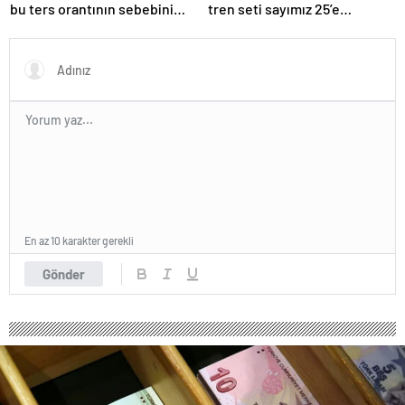
bu ters orantının sebebini
tren seti sayımız 25’e
açıkladı
ulaşacak”
En az 10 karakter gerekli
Gönder