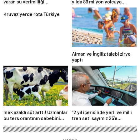
varan su verimliliği
yılda 89 milyon yolcuya
sağlayabiliriz
hizmet verdi
Kruvaziyerde rota Türkiye
Alman ve İngiliz talebi zirve
yaptı
İnek azaldı süt arttı! Uzmanlar
“2 yıl içerisinde yerli ve milli
bu ters orantının sebebini
tren seti sayımız 25’e
açıkladı
ulaşacak”