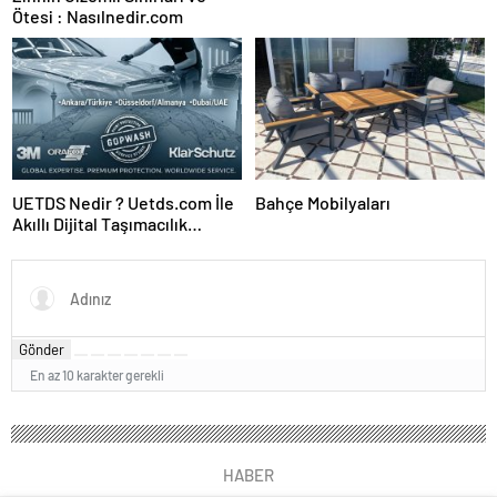
Ötesi : Nasılnedir.com
UETDS Nedir ? Uetds.com İle
Bahçe Mobilyaları
Akıllı Dijital Taşımacılık
Yazılımı
Gönder
En az 10 karakter gerekli
HABER