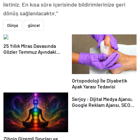
iletiniz. En kısa süre içerisinde bildirimlerinize geri
dönüş sağlanılacaktır.”
Dünya
güncel
25 Yıllık Miras Davasında
Gözler Temmuz Ayındaki
Karar Duruşmasına Çevrildi
Ortopodoloji İle Diyabetik
Ayak Yarası Tedavisi
Serjoy : Dijital Medya Ajansı,
Google Reklam Ajansı, SEO
Ajansı ve Web Tasarım Ajansı
Zihnin Gizemli Sınırları ve