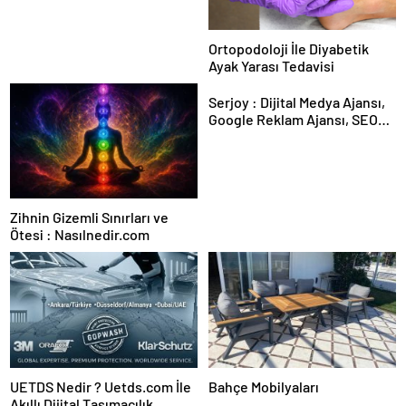
Ortopodoloji İle Diyabetik
Ayak Yarası Tedavisi
Serjoy : Dijital Medya Ajansı,
Google Reklam Ajansı, SEO
Ajansı ve Web Tasarım Ajansı
Zihnin Gizemli Sınırları ve
Ötesi : Nasılnedir.com
UETDS Nedir ? Uetds.com İle
Bahçe Mobilyaları
Akıllı Dijital Taşımacılık