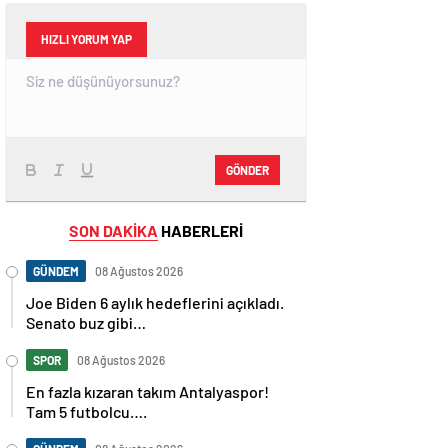
HIZLI YORUM YAP
GÖNDER
SON DAKİKA
HABERLERİ
GÜNDEM
08 Ağustos 2026
Joe Biden 6 aylık hedeflerini açıkladı.
Senato buz gibi…
SPOR
08 Ağustos 2026
En fazla kızaran takım Antalyaspor!
Tam 5 futbolcu….