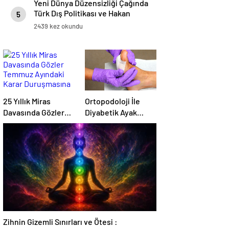
Yeni Dünya Düzensizliği Çağında
Türk Dış Politikası ve Hakan
5
Fidan Faktörü
2439 kez okundu
25 Yıllık Miras
Ortopodoloji İle
Davasında Gözler
Diyabetik Ayak
Temmuz Ayındaki
Yarası Tedavisi
Karar Duruşmasına
Çevrildi
Zihnin Gizemli Sınırları ve Ötesi :