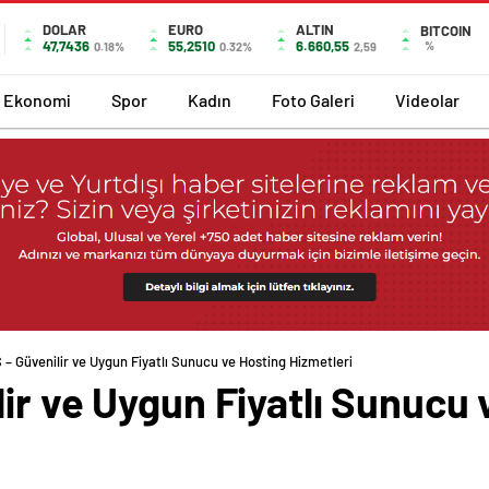
DOLAR
EURO
ALTIN
BITCOIN
47,7436
55,2510
6.660,55
%
0.18%
0.32%
2,59
Ekonomi
Spor
Kadın
Foto Galeri
Videolar
– Güvenilir ve Uygun Fiyatlı Sunucu ve Hosting Hizmetleri
ir ve Uygun Fiyatlı Sunucu 