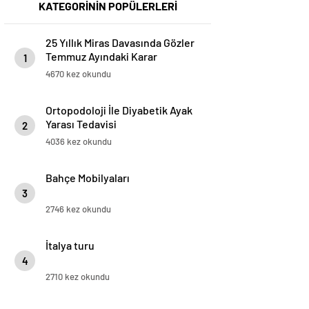
KATEGORİNİN POPÜLERLERİ
25 Yıllık Miras Davasında Gözler
Temmuz Ayındaki Karar
1
Duruşmasına Çevrildi
4670 kez okundu
Ortopodoloji İle Diyabetik Ayak
Yarası Tedavisi
2
4036 kez okundu
Bahçe Mobilyaları
3
2746 kez okundu
İtalya turu
4
2710 kez okundu