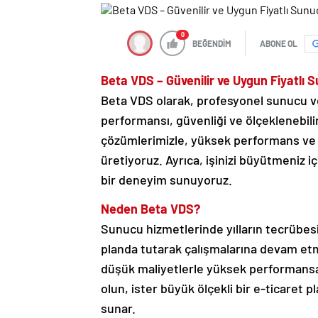
0
BEĞENDİM
ABONE OL
Beta VDS – Güvenilir ve Uygun Fiyatlı 
Beta VDS olarak, profesyonel sunucu ve
performansı, güvenliği ve ölçeklenebilir
çözümlerimizle, yüksek performans ve m
üretiyoruz. Ayrıca, işinizi büyütmeniz i
bir deneyim sunuyoruz.
Neden Beta VDS?
Sunucu hizmetlerinde yılların tecrübe
planda tutarak çalışmalarına devam et
düşük maliyetlerle yüksek performansa 
olun, ister büyük ölçekli bir e-ticaret
sunar.