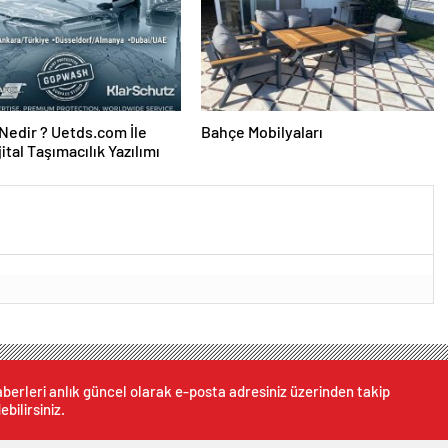
edir ? Uetds.com İle
Bahçe Mobilyaları
ijital Taşımacılık Yazılımı
berleri anlık güncel olarak e-posta adresiniz üzerinden takip
ebilirsiniz.