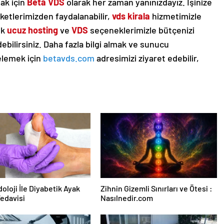
mak için
Beta VDS
olarak her zaman yanınızdayız. İşinize
etlerimizden faydalanabilir,
vds kirala
hizmetimizle
ik
ucuz hosting
ve
VDS
seçeneklerimizle bütçenizi
ilirsiniz. Daha fazla bilgi almak ve sunucu
elemek için
betavds.com
adresimizi ziyaret edebilir,
oloji İle Diyabetik Ayak
Zihnin Gizemli Sınırları ve Ötesi :
Tedavisi
Nasılnedir.com