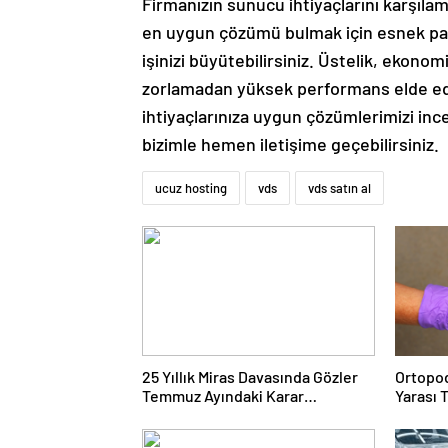
Firmanızın sunucu ihtiyaçlarını karşıla
en uygun çözümü bulmak için esnek pak
işinizi büyütebilirsiniz. Üstelik, ekonom
zorlamadan yüksek performans elde edeb
ihtiyaçlarınıza uygun çözümlerimizi inc
bizimle hemen iletişime geçebilirsiniz.
ucuz hosting
vds
vds satın al
25 Yıllık Miras Davasında Gözler
Ortopod
Temmuz Ayındaki Karar
Yarası 
Duruşmasına Çevrildi