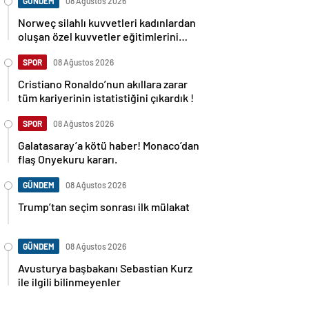
GÜNDEM
08 Ağustos 2026
Norweç silahlı kuvvetleri kadınlardan
oluşan özel kuvvetler eğitimlerini
başlattı.
SPOR
08 Ağustos 2026
Cristiano Ronaldo’nun akıllara zarar
tüm kariyerinin istatistiğini çıkardık !
SPOR
08 Ağustos 2026
Galatasaray’a kötü haber! Monaco’dan
flaş Onyekuru kararı.
GÜNDEM
08 Ağustos 2026
Trump’tan seçim sonrası ilk mülakat
GÜNDEM
08 Ağustos 2026
Avusturya başbakanı Sebastian Kurz
ile ilgili bilinmeyenler