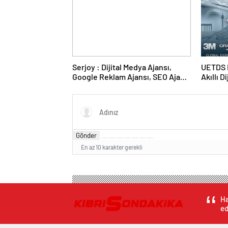
Serjoy : Dijital Medya Ajansı,
UETDS N
Google Reklam Ajansı, SEO Ajansı
Akıllı D
ve Web Tasarım Ajansı
Gönder
En az 10 karakter gerekli
Ha
ed