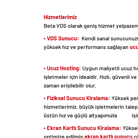
Hizmetlerimiz
Beta VDS olarak geniş hizmet yelpazemi
• VDS Sunucu:
Kendi sanal sunucunuzu u
yüksek hız ve performans sağlayan
uc
• Ucuz Hosting:
Uygun maliyetli ucuz ho
işletmeler için idealdir. Hızlı, güvenli
zaman erişilebilir olur.
• Fiziksel Sunucu Kiralama:
Yüksek per
hizmetlerimiz, büyük işletmelerin talepl
üstün hız ve güçlü altyapımızla işini
• Ekran Kartlı Sunucu Kiralama:
Yüksek
optimize edilmiş
ekran kartlı sunucu
çö