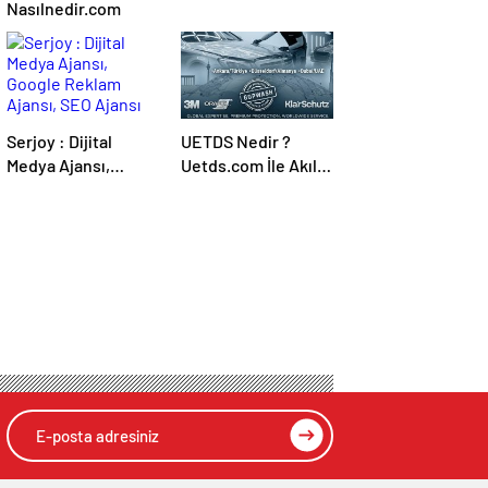
Nasılnedir.com
Serjoy : Dijital
UETDS Nedir ?
Medya Ajansı,
Uetds.com İle Akıllı
Google Reklam
Dijital Taşımacılık
Ajansı, SEO Ajansı
Yazılımı
ve Web Tasarım
Ajansı