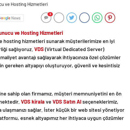
0
News
Sunucu ve Hosting Hizmetleri
 hosting hizmetleri sunarak müşterilerimize en iyi
liği sağlıyoruz.
VDS
(Virtual Dedicated Server)
aliyet avantajı sağlayarak ihtiyacınıza özel çözümler
çin gereken altyapıyı oluşturuyor, güvenli ve kesintisiz
sine sahip olan firmamız, müşteri memnuniyetini en ön
mektedir.
VDS kirala
ve
VDS Satın Al
seçeneklerimiz,
ulaşmanızı sağlar. İster küçük bir web sitesi yönetiyor
 platformu, esnek altyapımız her ihtiyaca uygun çözümler