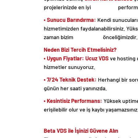
projelerinizde en iyi performans
• Sunucu Barındırma:
Kendi sunucuları
hizmetimizden faydalanabilirsiniz. Yükse
zaman bizim önceliğimizdir.
Neden Bizi Tercih Etmelisiniz?​​​​​​​
• Uygun Fiyatlar:
Ucuz VDS
ve hosting 
hizmetler sunuyoruz.
• 7/24 Teknik Destek:
Herhangi bir soru
günün her saati yanınızda.
• Kesintisiz Performans:
Yüksek uptime 
erişilebilir olur ve iş kaybı yaşamazsınız
Beta VDS ile İşinizi Güvene Alın