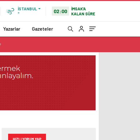
İMSAK'A
İSTANBUL
02:00
KALAN SÜRE
°
Yazarlar
Gazeteler
r
HIZLI YORUM YAP