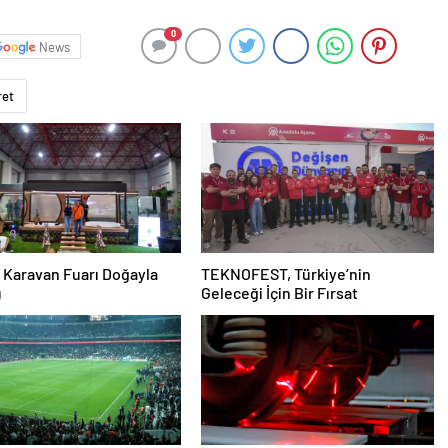
0
News
ret
 Karavan Fuarı Doğayla
TEKNOFEST, Türkiye’nin
u
Geleceği İçin Bir Fırsat