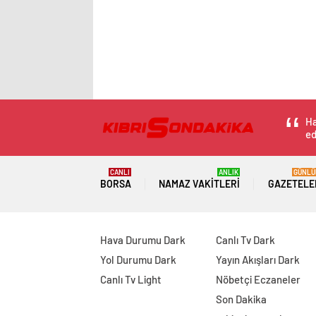
Ha
ed
CANLI
ANLIK
GÜNLÜ
BORSA
NAMAZ VAKITLERI
GAZETELE
Hava Durumu Dark
Canlı Tv Dark
Yol Durumu Dark
Yayın Akışları Dark
Canlı Tv Light
Nöbetçi Eczaneler
Son Dakika