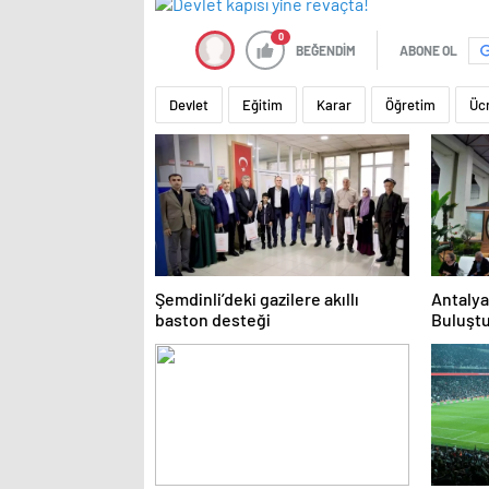
0
BEĞENDİM
ABONE OL
Devlet
Eğitim
Karar
Öğretim
Üc
Şemdinli’deki gazilere akıllı
Antalya
baston desteği
Buluşt