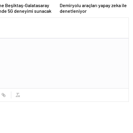
ne Beşiktaş-Galatasaray
Demiryolu araçları yapay zeka ile
inde 5G deneyimi sunacak
denetleniyor