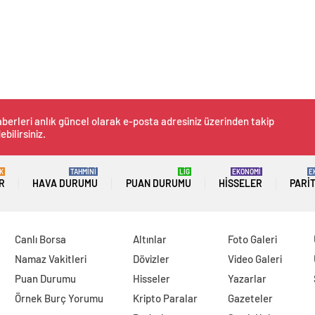
berleri anlık güncel olarak e-posta adresiniz üzerinden takip
ebilirsiniz.
K
TAHMİNİ
LİG
EKONOMİ
E
R
HAVA DURUMU
PUAN DURUMU
HISSELER
PARI
Canlı Borsa
Altınlar
Foto Galeri
Namaz Vakitleri
Dövizler
Video Galeri
Puan Durumu
Hisseler
Yazarlar
Örnek Burç Yorumu
Kripto Paralar
Gazeteler