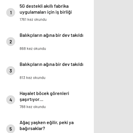
5G destekli akıllı fabrika
uygulamaları için iş birliği
1
1761 kez okundu
Balıkçıların ağına bir dev takıldı
2
868 kez okundu
Balıkçıların ağına bir dev takıldı
3
813 kez okundu
Hayalet böcek görenleri
şaşırtıyor…
4
788 kez okundu
Ağaç yaşken eğilir, peki ya
bağırsaklar?
5