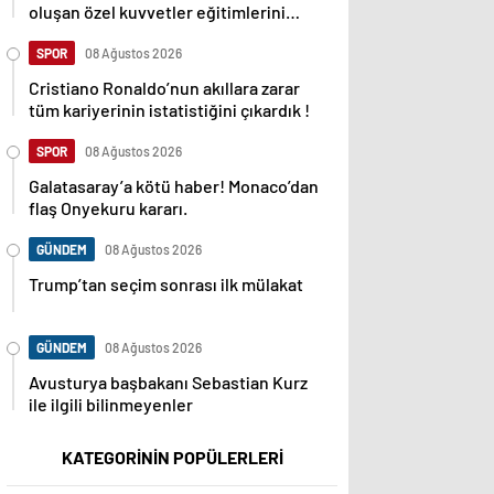
oluşan özel kuvvetler eğitimlerini
başlattı.
SPOR
08 Ağustos 2026
Cristiano Ronaldo’nun akıllara zarar
tüm kariyerinin istatistiğini çıkardık !
SPOR
08 Ağustos 2026
Galatasaray’a kötü haber! Monaco’dan
flaş Onyekuru kararı.
GÜNDEM
08 Ağustos 2026
Trump’tan seçim sonrası ilk mülakat
GÜNDEM
08 Ağustos 2026
Avusturya başbakanı Sebastian Kurz
ile ilgili bilinmeyenler
KATEGORİNİN POPÜLERLERİ