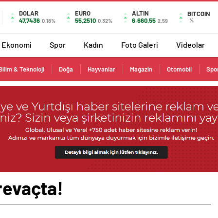
DOLAR
EURO
ALTIN
BITCOIN
47,7436
55,2510
6.660,55
%
0.18%
0.32%
2,59
Ekonomi
Spor
Kadın
Foto Galeri
Videolar
Bilim & Teknoloji
Doğa
Hayvanlar
Magazin
Otomobil
Spo
 revaçta!