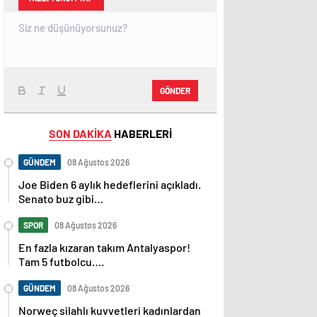
GÖNDER
SON DAKİKA
HABERLERİ
GÜNDEM
08 Ağustos 2026
Joe Biden 6 aylık hedeflerini açıkladı.
Senato buz gibi…
SPOR
08 Ağustos 2026
En fazla kızaran takım Antalyaspor!
Tam 5 futbolcu….
GÜNDEM
08 Ağustos 2026
Norweç silahlı kuvvetleri kadınlardan