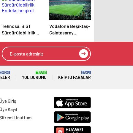
Teknosa, BIST
Vodafone Beşiktaş-
Sürdürülebilirlik
Galatasaray
Endeksine girdi
derbisinde 5G
deneyimi sunacak
KONOMİ
TRAFİK
CANLI
TELER
YOL DURUMU
KRIPTO PARALAR
Üye Giriş
Üye Kayıt
Şifremi Unuttum