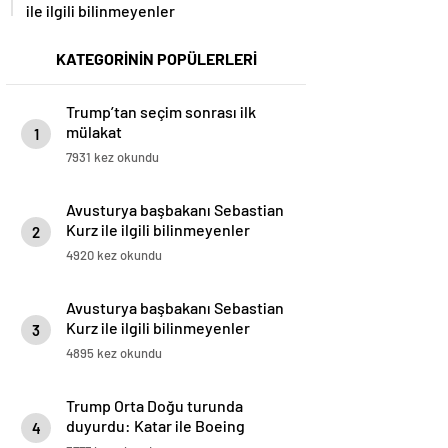
ile ilgili bilinmeyenler
KATEGORİNİN POPÜLERLERİ
Trump’tan seçim sonrası ilk
mülakat
1
7931 kez okundu
Avusturya başbakanı Sebastian
Kurz ile ilgili bilinmeyenler
2
4920 kez okundu
Avusturya başbakanı Sebastian
Kurz ile ilgili bilinmeyenler
3
4895 kez okundu
Trump Orta Doğu turunda
duyurdu: Katar ile Boeing
4
arasında 200 milyar dolarlık