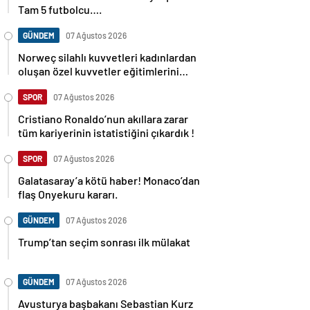
Tam 5 futbolcu….
GÜNDEM
07 Ağustos 2026
Norweç silahlı kuvvetleri kadınlardan
oluşan özel kuvvetler eğitimlerini
başlattı.
SPOR
07 Ağustos 2026
Cristiano Ronaldo’nun akıllara zarar
tüm kariyerinin istatistiğini çıkardık !
SPOR
07 Ağustos 2026
Galatasaray’a kötü haber! Monaco’dan
flaş Onyekuru kararı.
GÜNDEM
07 Ağustos 2026
Trump’tan seçim sonrası ilk mülakat
GÜNDEM
07 Ağustos 2026
Avusturya başbakanı Sebastian Kurz