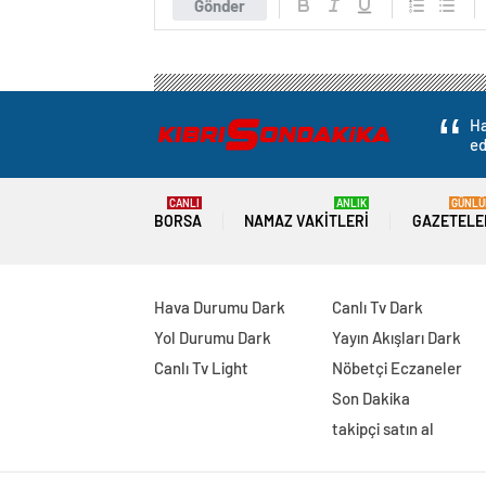
Gönder
Ha
ed
CANLI
ANLIK
GÜNLÜ
BORSA
NAMAZ VAKITLERI
GAZETELE
Hava Durumu Dark
Canlı Tv Dark
Yol Durumu Dark
Yayın Akışları Dark
Canlı Tv Light
Nöbetçi Eczaneler
Son Dakika
takipçi satın al