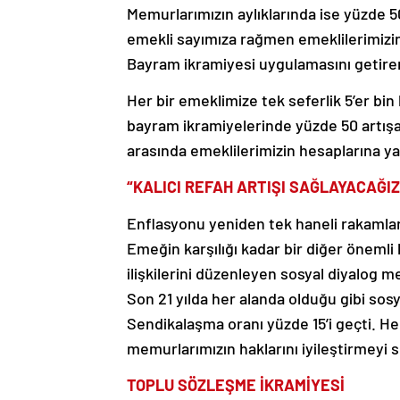
Memurlarımızın aylıklarında ise yüzde 50
emekli sayımıza rağmen emeklilerimizin 
Bayram ikramiyesi uygulamasını getirer
Her bir emeklimize tek seferlik 5’er bin 
bayram ikramiyelerinde yüzde 50 artışa g
arasında emeklilerimizin hesaplarına ya
“KALICI REFAH ARTIŞI SAĞLAYACAĞIZ
Enflasyonu yeniden tek haneli rakamlara
Emeğin karşılığı kadar bir diğer önemli
ilişkilerini düzenleyen sosyal diyalog 
Son 21 yılda her alanda olduğu gibi sos
Sendikalaşma oranı yüzde 15’i geçti. H
memurlarımızın haklarını iyileştirmeyi 
TOPLU SÖZLEŞME İKRAMİYESİ