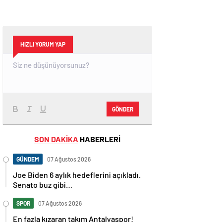
HIZLI YORUM YAP
GÖNDER
SON DAKİKA
HABERLERİ
GÜNDEM
07 Ağustos 2026
Joe Biden 6 aylık hedeflerini açıkladı.
Senato buz gibi…
SPOR
07 Ağustos 2026
En fazla kızaran takım Antalyaspor!