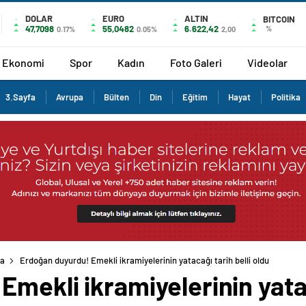
DOLAR
EURO
ALTIN
BITCOIN
47,7098
55,0482
6.622,42
%
0.17%
0.05%
2,00
Ekonomi
Spor
Kadın
Foto Galeri
Videolar
3.Sayfa
Avrupa
Bülten
Din
Eğitim
Hayat
Politika
fa
Erdoğan duyurdu! Emekli ikramiyelerinin yatacağı tarih belli oldu
mekli ikramiyelerinin yatac