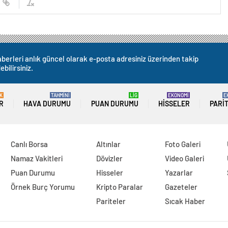
berleri anlık güncel olarak e-posta adresiniz üzerinden takip
ebilirsiniz.
K
TAHMİNİ
LİG
EKONOMİ
E
R
HAVA DURUMU
PUAN DURUMU
HISSELER
PARI
Canlı Borsa
Altınlar
Foto Galeri
Namaz Vakitleri
Dövizler
Video Galeri
Puan Durumu
Hisseler
Yazarlar
Örnek Burç Yorumu
Kripto Paralar
Gazeteler
Pariteler
Sıcak Haber