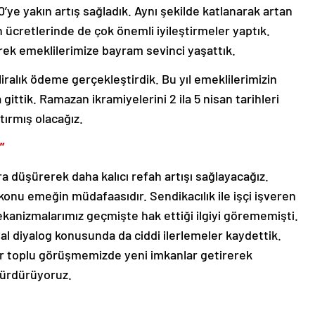
’ye yakın artış sağladık. Aynı şekilde katlanarak artan
ücretlerinde de çok önemli iyileştirmeler yaptık.
ek emeklilerimize bayram sevinci yaşattık.
liralık ödeme gerçekleştirdik. Bu yıl emeklilerimizin
ittik. Ramazan ikramiyelerini 2 ila 5 nisan tarihleri
tırmış olacağız.
”
 düşürerek daha kalıcı refah artışı sağlayacağız.
 konu emeğin müdafaasıdır. Sendikacılık ile işçi işveren
mekanizmalarımız geçmişte hak ettiği ilgiyi görememişti.
yal diyalog konusunda da ciddi ilerlemeler kaydettik.
er toplu görüşmemizde yeni imkanlar getirerek
sürdürüyoruz.