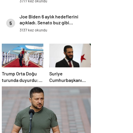
3777 kez okundu
anlaşma
Joe Biden 6 aylık hedeflerini
açıkladı. Senato buz gibi…
5
3137 kez okundu
Trump Orta Doğu
Suriye
turunda duyurdu:
Cumhurbaşkanı
Katar ile Boeing
Şara’dan Başkan
arasında 200 milyar
Erdoğan’a teşekkür
dolarlık anlaşma