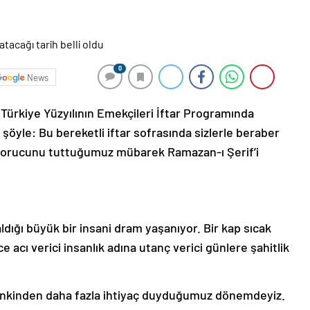
0
News
rkiye Yüzyılının Emekçileri İftar Programında
şöyle: Bu bereketli iftar sofrasında sizlerle beraber
6.orucunu tuttuğumuz mübarek Ramazan-ı Şerif’i
ldığı büyük bir insani dram yaşanıyor. Bir kap sıcak
acı verici insanlık adına utanç verici günlere şahitlik
ankinden daha fazla ihtiyaç duyduğumuz dönemdeyiz.