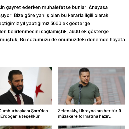
için gayret ederken muhalefetse bunları Anayasa
r. Bize göre yanlış olan bu kararla ilgili olarak
çtiğimiz yıl yaptığımız 3600 ek gösterge
en belirlenmesini sağlamıştık. 3600 ek gösterge
urmuştuk. Bu sözümüzü de önümüzdeki dönemde hayata
 Cumhurbaşkanı Şara’dan
Zelenskiy, Ukrayna’nın her türlü
 Erdoğan’a teşekkür
müzakere formatına hazır
olduğunu duyurdu!