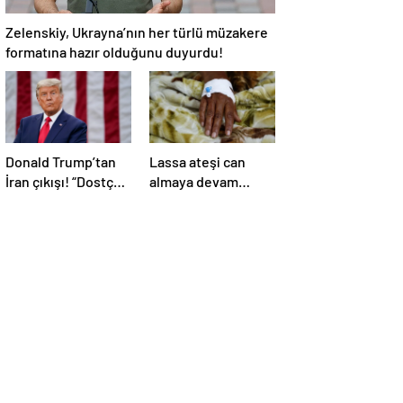
Zelenskiy, Ukrayna’nın her türlü müzakere
formatına hazır olduğunu duyurdu!
Donald Trump’tan
Lassa ateşi can
İran çıkışı! “Dostça
almaya devam
olmayan yol şiddet
ediyor! Ölü sayısı
içeriyor ve ben
138’e çıktı
bunu istemiyorum”