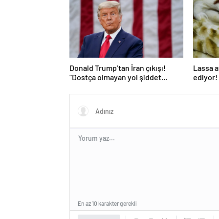
Donald Trump’tan İran çıkışı!
Lassa a
“Dostça olmayan yol şiddet
ediyor! 
içeriyor ve ben bunu
istemiyorum”
En az 10 karakter gerekli