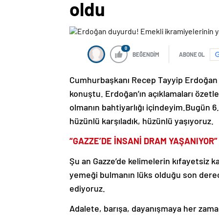
oldu
0
BEĞENDİM
ABONE OL
Cumhurbaşkanı Recep Tayyip Erdoğan Tü
konuştu. Erdoğan’ın açıklamaları özetle 
olmanın bahtiyarlığı içindeyim.Bugün 
hüzünlü karşıladık, hüzünlü yaşıyoruz.
“GAZZE’DE İNSANİ DRAM YAŞANIYOR”
Şu an Gazze’de kelimelerin kıfayetsiz ka
yemeği bulmanın lüks olduğu son derece 
ediyoruz.
Adalete, barışa, dayanışmaya her zam