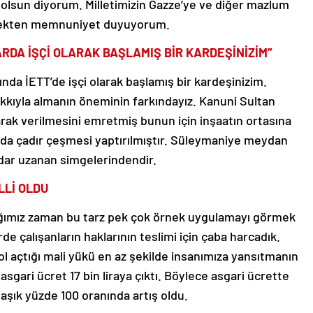
olsun diyorum. Milletimizin Gazze’ye ve diğer mazlum
örmekten memnuniyet duyuyorum.
RDA İŞÇİ OLARAK BAŞLAMIŞ BİR KARDEŞİNİZİM”
nda İETT’de işçi olarak başlamış bir kardeşinizim.
akkıyla almanın öneminin farkındayız. Kanuni Sultan
arak verilmesini emretmiş bunun için inşaatın ortasına
ında çadır çeşmesi yaptırılmıştır. Süleymaniye meydan
ar uzanan simgelerindendir.
LLİ OLDU
ığımız zaman bu tarz pek çok örnek uygulamayı görmek
e çalışanların haklarının teslimi için çaba harcadık.
 yol açtığı mali yükü en az şekilde insanımıza yansıtmanın
sgari ücret 17 bin liraya çıktı. Böylece asgari ücrette
laşık yüzde 100 oranında artış oldu.