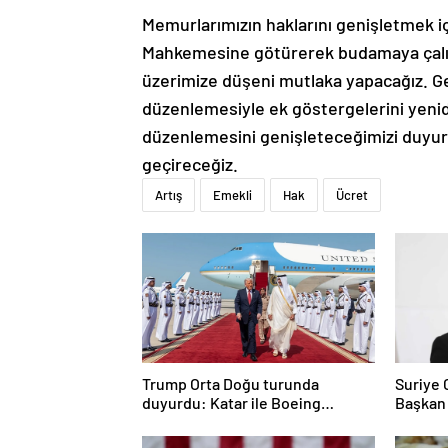
Memurlarımızın haklarını genişletmek 
Mahkemesine götürerek budamaya çalışıyo
üzerimize düşeni mutlaka yapacağız. Ge
düzenlemesiyle ek göstergelerini yenid
düzenlemesini genişleteceğimizi duy
geçireceğiz.
Artış
Emekli
Hak
Ücret
Trump Orta Doğu turunda
Suriye
duyurdu: Katar ile Boeing
Başkan
arasında 200 milyar dolarlık
anlaşma