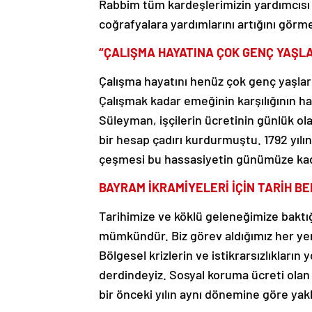
Rabbim tüm kardeşlerimizin yardımcısı 
coğrafyalara yardımlarını artığını g
“ÇALIŞMA HAYATINA ÇOK GENÇ YAŞLA
Çalışma hayatını henüz çok genç yaşları
Çalışmak kadar emeğinin karşılığının h
Süleyman, işçilerin ücretinin günlük ol
bir hesap çadırı kurdurmuştu. 1792 yıl
çeşmesi bu hassasiyetin günümüze kad
BAYRAM İKRAMİYELERİ İÇİN TARİH BE
Tarihimize ve köklü geleneğimize bakt
mümkündür. Biz görev aldığımız her yerd
Bölgesel krizlerin ve istikrarsızlıkların
derdindeyiz. Sosyal koruma ücreti olan a
bir önceki yılın aynı dönemine göre yak