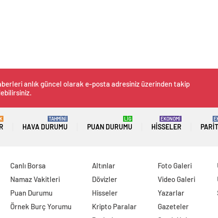
berleri anlık güncel olarak e-posta adresiniz üzerinden takip
ebilirsiniz.
K
TAHMİNİ
LİG
EKONOMİ
E
R
HAVA DURUMU
PUAN DURUMU
HISSELER
PARI
Canlı Borsa
Altınlar
Foto Galeri
Namaz Vakitleri
Dövizler
Video Galeri
Puan Durumu
Hisseler
Yazarlar
Örnek Burç Yorumu
Kripto Paralar
Gazeteler