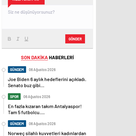
GÖNDER
SON DAKİKA
HABERLERİ
GÜNDEM
06 Ağustos 2026
Joe Biden 6 aylık hedeflerini açıkladı.
Senato buz gibi…
SPOR
06 Ağustos 2026
En fazla kızaran takım Antalyaspor!
Tam 5 futbolcu….
GÜNDEM
06 Ağustos 2026
Norweç silahlı kuvvetleri kadınlardan