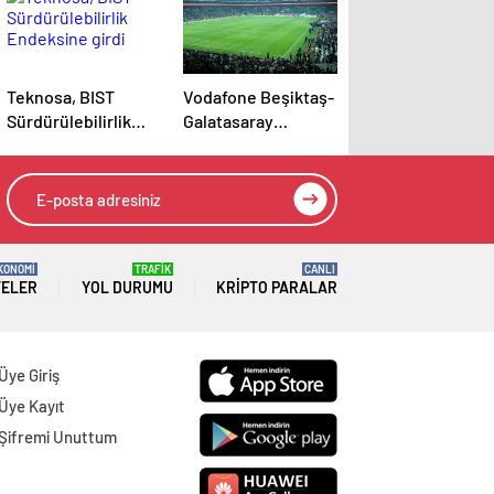
Teknosa, BIST
Vodafone Beşiktaş-
Sürdürülebilirlik
Galatasaray
Endeksine girdi
derbisinde 5G
deneyimi sunacak
KONOMİ
TRAFİK
CANLI
TELER
YOL DURUMU
KRIPTO PARALAR
Üye Giriş
Üye Kayıt
Şifremi Unuttum