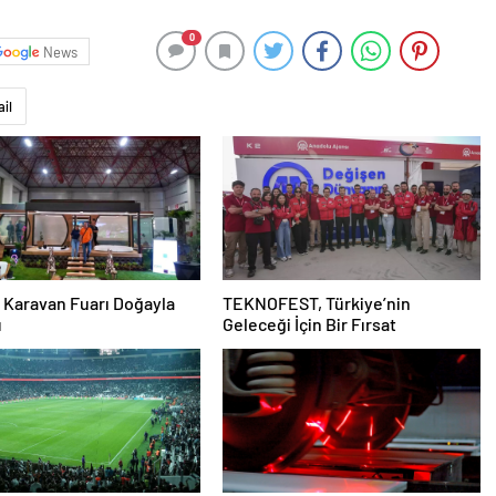
0
News
ail
 Karavan Fuarı Doğayla
TEKNOFEST, Türkiye’nin
u
Geleceği İçin Bir Fırsat