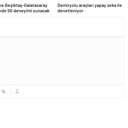
ne Beşiktaş-Galatasaray
Demiryolu araçları yapay zeka ile
inde 5G deneyimi sunacak
denetleniyor