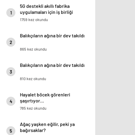
5G destekli akıllı fabrika
uygulamaları için iş birliği
1
1759 kez okundu
Balıkçıların ağına bir dev takıldı
2
865 kez okundu
Balıkçıların ağına bir dev takıldı
3
810 kez okundu
Hayalet böcek görenleri
şaşırtıyor…
4
785 kez okundu
Ağaç yaşken eğilir, peki ya
bağırsaklar?
5