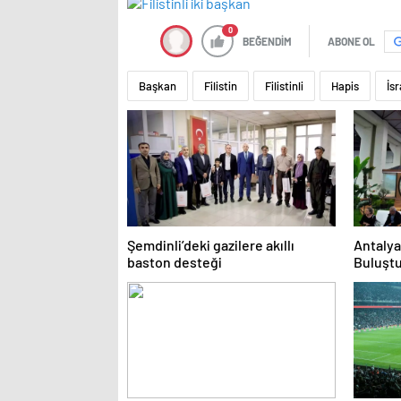
0
BEĞENDİM
ABONE OL
Başkan
Filistin
Filistinli
Hapis
İsr
Şemdinli’deki gazilere akıllı
Antalya
baston desteği
Buluşt