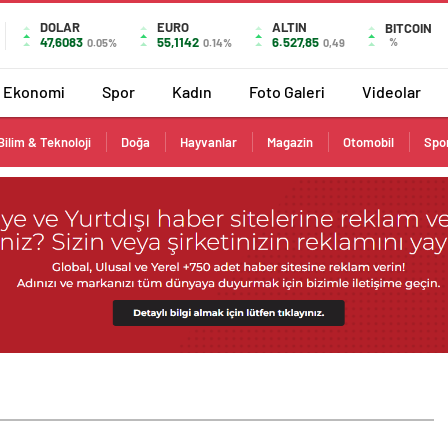
DOLAR
EURO
ALTIN
BITCOIN
47,6083
55,1142
6.527,85
%
0.05%
0.14%
0,49
Ekonomi
Spor
Kadın
Foto Galeri
Videolar
Bilim & Teknoloji
Doğa
Hayvanlar
Magazin
Otomobil
Spo