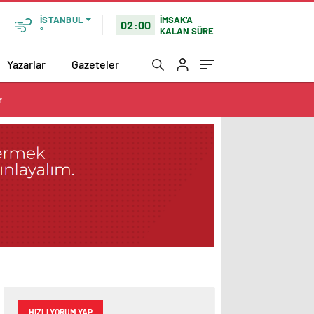
İMSAK'A
İSTANBUL
02:00
KALAN SÜRE
°
Yazarlar
Gazeteler
r
HIZLI YORUM YAP