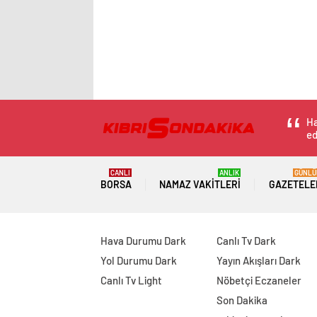
Ha
ed
CANLI
ANLIK
GÜNLÜ
BORSA
NAMAZ VAKITLERI
GAZETELE
Hava Durumu Dark
Canlı Tv Dark
Yol Durumu Dark
Yayın Akışları Dark
Canlı Tv Light
Nöbetçi Eczaneler
Son Dakika