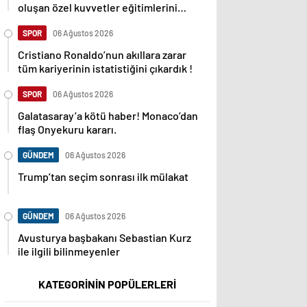
oluşan özel kuvvetler eğitimlerini
başlattı.
SPOR
06 Ağustos 2026
Cristiano Ronaldo’nun akıllara zarar
tüm kariyerinin istatistiğini çıkardık !
SPOR
06 Ağustos 2026
Galatasaray’a kötü haber! Monaco’dan
flaş Onyekuru kararı.
GÜNDEM
06 Ağustos 2026
Trump’tan seçim sonrası ilk mülakat
GÜNDEM
06 Ağustos 2026
Avusturya başbakanı Sebastian Kurz
ile ilgili bilinmeyenler
KATEGORİNİN POPÜLERLERİ