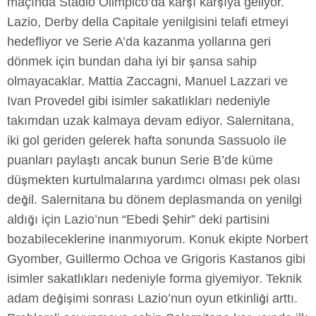
maçında Stadio Olimpico’da karşı karşıya geliyor.
Lazio, Derby della Capitale yenilgisini telafi etmeyi
hedefliyor ve Serie A’da kazanma yollarına geri
dönmek için bundan daha iyi bir şansa sahip
olmayacaklar. Mattia Zaccagni, Manuel Lazzari ve
Ivan Provedel gibi isimler sakatlıkları nedeniyle
takımdan uzak kalmaya devam ediyor. Salernitana,
iki gol geriden gelerek hafta sonunda Sassuolo ile
puanları paylaştı ancak bunun Serie B’de küme
düşmekten kurtulmalarına yardımcı olması pek olası
değil. Salernitana bu dönem deplasmanda on yenilgi
aldığı için Lazio’nun “Ebedi Şehir” deki partisini
bozabileceklerine inanmıyorum. Konuk ekipte Norbert
Gyomber, Guillermo Ochoa ve Grigoris Kastanos gibi
isimler sakatlıkları nedeniyle forma giyemiyor. Teknik
adam değişimi sonrası Lazio’nun oyun etkinliği arttı.