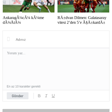
AnkaragÃ¼cÃ¼ kÃ¼me
RÄ±dvan Dilmen: Galatasaray
dÃ¼ÅtÃ¼
vitesi 2’den 5’e Ã§Ä±kardÄ±
En az 10 karakter gerekli
Gönder