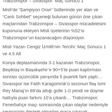
Trabzonspor – Sivasspor: Maç Sonucu 1
Misli’de “Şampiyon Oran’’ bülteninde yer alan ve
“Canlı Sohbet” seçeneği bulunan günün öne çıkan
maçlarından Trabzonspor – Sivasspor mücadelesini
kuponuna ekleyen Misli üyelerinin %52’si
Trabzonspor’un kazanacağını düşünüyor.
Misli Yazarı Cengiz İzmitli’nin Tercihi: Maç Sonucu 1
ve 4.5 Alt
Konya deplasmanında 3-1 kazanan Trabzonspor,
Beşiktaş’ın Başakşehir’e 90+5’te puan kaptırması
sonrası üçüncülük yarışında 5 puanlık fark yaptı…
Sivasspor ise Fatih Karagümrük’ü sezonun flaş ismi
Rey Manaj’ın 89’da attığı golle 1-0 yendi ve düşme
hattıyla puan farkını 10’a çıkardı… Trabzonspor,
Fenerbahçe maçı sonrasında çıkan olaylar nedeniyle
seyircisinin desteği olmadan maça çıkacak.