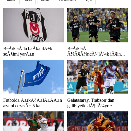
BeÅiktaÅ
BeÅiktaÅ’ta baÅkanlÄ±k
Ã¼Ã§Ã¼ncÃ¼lÃ¼k iÃ§in
seÃ§imi yarÄ±n
sahada: Muhtemel 11
Futbolda Ä±rkÃ§Ä±lÄ±ÄÄ±n
Galatasaray, Trabzon’dan
azami cezasÄ± 5 kat
galibiyetle dÃ¶nÃ¼yor:
arttÄ±rÄ±ldÄ±
ÅampiyonluÄa 1 puan kaldÄ±!