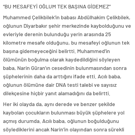
“BU MESAFEYİ OĞLUM TEK BAŞINA GİDEMEZ”
Muhammed Çelikbilek’in babası Abdülhakim Çelikbilek,
oğlunun Diyarbakır şehir merkezinde kaybolduğunu ve
evleriyle derenin bulunduğu yerin arasında 25
kilometre mesafe olduğunu, bu mesafeyi oğlunun tek
başına gidemeyeceğini belirtti. Muhammed’in
ölümünün boğulma olarak kaydedildiğini söyleyen
baba, Narin Güran’ın cesedinin bulunmasından sonra
şüphelerinin daha da arttığını ifade etti. Acılı baba,
oğlunun ölümüne dair DNA testi talebi ve sayısız
dilekçesine hiçbir yanıt alamadığını da belirtti.
Her iki olayda da, aynı derede ve benzer şekilde
kaybolan çocukların bulunması büyük şüphelere yol
açmış durumda. Acılı baba, oğlunun boğulduğunu
söylediklerini ancak Narin’in olayından sonra sürekli