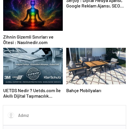
Serjoy : Dijital Medya Ajansı,
Google Reklam Ajansı, SEO
Ajansı ve Web Tasarım Ajansı
Zihnin Gizemli Sınırları ve
Ötesi : Nasılnedir.com
UETDS Nedir ? Uetds.com İle
Bahçe Mobilyaları
Akıllı Dijital Taşımacılık
Yazılımı