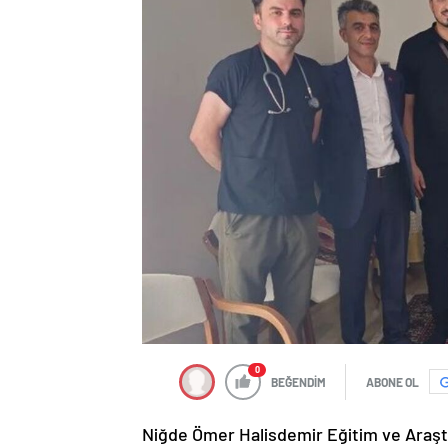
0
BEĞENDİM
ABONE OL
Niğde Ömer Halisdemir Eğitim ve Araştı