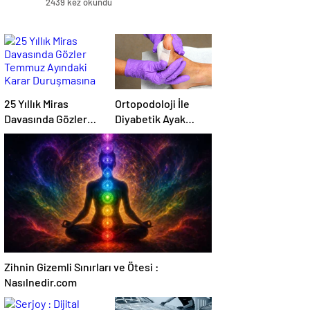
2439 kez okundu
25 Yıllık Miras
Ortopodoloji İle
Davasında Gözler
Diyabetik Ayak
Temmuz Ayındaki
Yarası Tedavisi
Karar Duruşmasına
Çevrildi
Zihnin Gizemli Sınırları ve Ötesi :
Nasılnedir.com