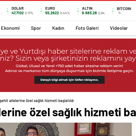
DOLAR
EURO
ALTIN
BITCOIN
47,7102
55,2622
6.683,28
%
0.17%
0.44%
2,94
Ekonomi
Spor
Kadın
Foto Galeri
Videolar
şehit ailelerine özel sağlık hizmeti başlatıldı
lerine özel sağlık hizmeti ba