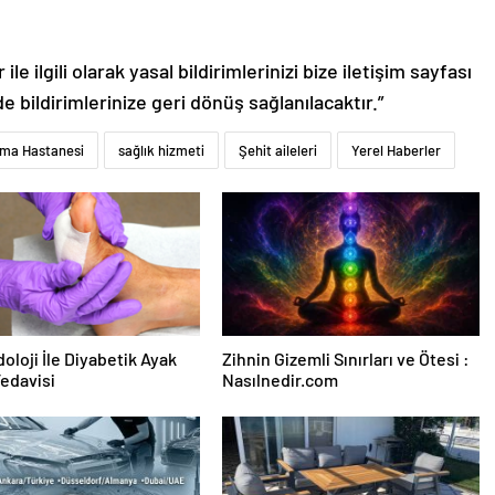
le ilgili olarak yasal bildirimlerinizi bize iletişim sayfası
de bildirimlerinize geri dönüş sağlanılacaktır.”
rma Hastanesi
sağlık hizmeti
Şehit aileleri
Yerel Haberler
oloji İle Diyabetik Ayak
Zihnin Gizemli Sınırları ve Ötesi :
Tedavisi
Nasılnedir.com