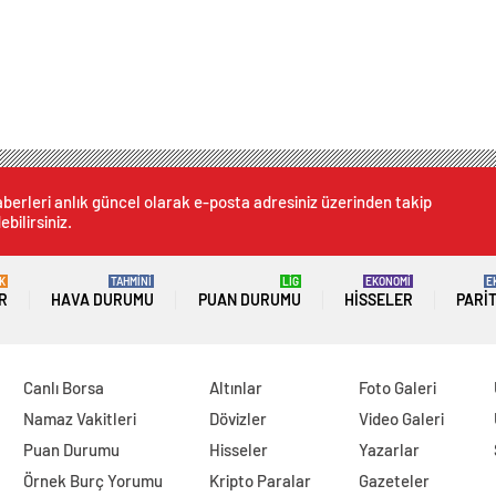
berleri anlık güncel olarak e-posta adresiniz üzerinden takip
ebilirsiniz.
K
TAHMİNİ
LİG
EKONOMİ
E
R
HAVA DURUMU
PUAN DURUMU
HISSELER
PARI
Canlı Borsa
Altınlar
Foto Galeri
Namaz Vakitleri
Dövizler
Video Galeri
Puan Durumu
Hisseler
Yazarlar
Örnek Burç Yorumu
Kripto Paralar
Gazeteler