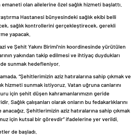
n emaneti olan ailelerine özel sağlık hizmeti başlattı.
aştırma Hastanesi bünyesindeki sağlık ekibi belli
cek, sağlık kontrollerini gerçekleştirecek, gerekli
rme yapacak.
zi ve Şehit Yakını Birimi’nin koordinesinde yürütülen
larının yakından takip edilmesi ve ihtiyaç duydukları
kilde sunmak hedefleniyor.
amada, “Şehitlerimizin aziz hatıralarına sahip çıkmak ve
lık hizmeti sunmak istiyoruz. Vatan uğruna canlarını
zuru için şehit düşen kahramanlarımızın geride
idir. Sağlık çalışanları olarak onların bu fedakarlıklarını
anacağız. Şehitlerimizin aziz hatıralarına sahip çıkmak
z için kutsal bir görevdir” ifadelerine yer verildi.
tler de başladı.