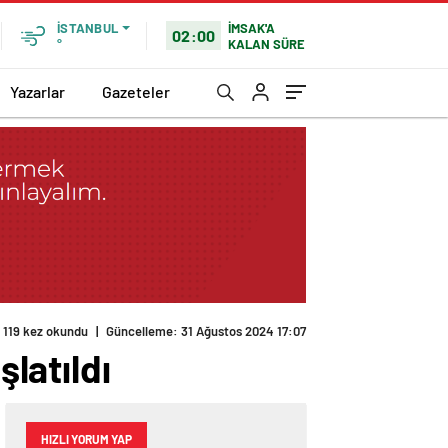
İMSAK'A
İSTANBUL
02:00
KALAN SÜRE
°
Yazarlar
Gazeteler
119 kez okundu
|
Güncelleme: 31 Ağustos 2024 17:07
şlatıldı
HIZLI YORUM YAP