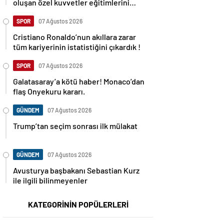
oluşan özel kuvvetler eğitimlerini
başlattı.
SPOR
07 Ağustos 2026
Cristiano Ronaldo’nun akıllara zarar
tüm kariyerinin istatistiğini çıkardık !
SPOR
07 Ağustos 2026
Galatasaray’a kötü haber! Monaco’dan
flaş Onyekuru kararı.
GÜNDEM
07 Ağustos 2026
Trump’tan seçim sonrası ilk mülakat
GÜNDEM
07 Ağustos 2026
Avusturya başbakanı Sebastian Kurz
ile ilgili bilinmeyenler
KATEGORİNİN POPÜLERLERİ