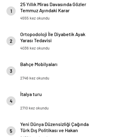
25 Yıllık Miras Davasında Gözler
Temmuz Ayındaki Karar
1
Duruşmasına Çevrildi
4555 kez okundu
Ortopodoloji İle Diyabetik Ayak
Yarası Tedavisi
2
4036 kez okundu
Bahçe Mobilyaları
3
2746 kez okundu
İtalya turu
4
2710 kez okundu
Yeni Dünya Düzensizliği Çağında
Türk Dış Politikası ve Hakan
5
Fidan Faktörü