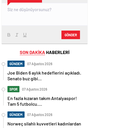
GÖNDER
SON DAKİKA
HABERLERİ
GÜNDEM
07 Ağustos 2026
Joe Biden 6 aylık hedeflerini açıkladı.
Senato buz gibi…
SPOR
07 Ağustos 2026
En fazla kızaran takım Antalyaspor!
Tam 5 futbolcu….
GÜNDEM
07 Ağustos 2026
Norweç silahlı kuvvetleri kadınlardan