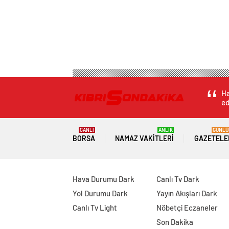
Ha
ed
CANLI
ANLIK
GÜNLÜ
BORSA
NAMAZ VAKITLERI
GAZETELE
Hava Durumu Dark
Canlı Tv Dark
Yol Durumu Dark
Yayın Akışları Dark
Canlı Tv Light
Nöbetçi Eczaneler
Son Dakika