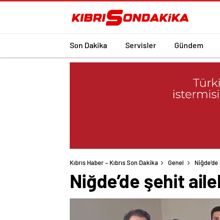
Son Dakika
Servisler
Gündem
Kıbrıs Haber – Kıbrıs Son Dakika
Genel
Niğde’de 
Niğde’de şehit aile