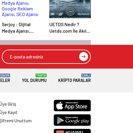
Serjoy : Dijital
UETDS Nedir ?
Medya Ajansı,
Uetds.com İle Akıllı
Google Reklam
Dijital Taşımacılık
Ajansı, SEO Ajansı
Yazılımı
ve Web Tasarım
Ajansı
KONOMİ
TRAFİK
CANLI
TELER
YOL DURUMU
KRIPTO PARALAR
Üye Giriş
Üye Kayıt
Şifremi Unuttum