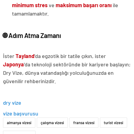
minimum stres
ve
maksimum başarı oranı
ile
tamamlamaktır.
🌐 Adım Atma Zamanı
İster
Tayland
'da egzotik bir tatile çıkın, ister
Japonya
'da teknoloji sektöründe bir kariyere başlayın;
Dry Vize, dünya vatandaşlığı yolculuğunuzda en
güvenilir rehberinizdir.
dry vize
vize başvurusu
almanya vizesi
çalışma vizesi
fransa vizesi
turist vizesi