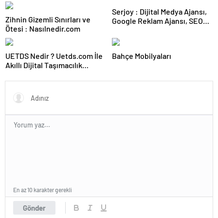
Karar Duruşmasına Çevrildi
Serjoy : Dijital Medya Ajansı,
Zihnin Gizemli Sınırları ve
Google Reklam Ajansı, SEO
Ötesi : Nasılnedir.com
Ajansı ve Web Tasarım Ajansı
UETDS Nedir ? Uetds.com İle
Bahçe Mobilyaları
Akıllı Dijital Taşımacılık
Yazılımı
En az 10 karakter gerekli
Gönder