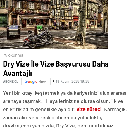
75 okunma
Dry Vize İle Vize Başvurusu Daha
Avantajlı
18 Kasım 2025 16:25
ABONE OL
News
Yeni bir kıtayı keşfetmek ya da kariyerinizi uluslararası
arenaya taşımak… Hayalleriniz ne olursa olsun, ilk ve
en kritik adım genellikle aynıdır:
vize süreci
. Karmaşık,
zaman alıcı ve stresli olabilen bu yolculukta,
dryvize.com yanınızda. Dry Vize, hem unutulmaz