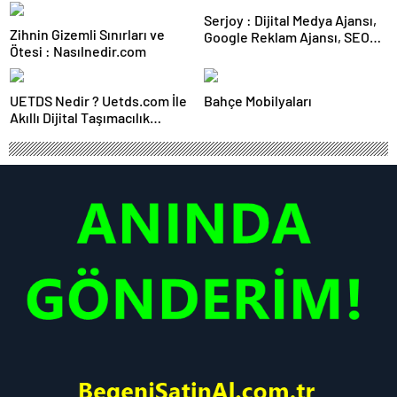
Karar Duruşmasına Çevrildi
Serjoy : Dijital Medya Ajansı,
Zihnin Gizemli Sınırları ve
Google Reklam Ajansı, SEO
Ötesi : Nasılnedir.com
Ajansı ve Web Tasarım Ajansı
UETDS Nedir ? Uetds.com İle
Bahçe Mobilyaları
Akıllı Dijital Taşımacılık
Yazılımı