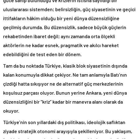
güce sahip bulunduğu ve krizlerin istisna sayıldığı bir
uluslararası sistemden; belirsizliğin, güç siyasetinin ve geçici
ittifakların hâkim olduğu bir yeni dünya düzensizliğine
geçilmiş durumda. Bu düzensizlik, sadece büyük güçlerin
rekabetinden ibaret değil; aynı zamanda orta ölçekli
aktörlerin ne kadar esnek, pragmatik ve akılcı hareket
edebildiğini de test eden bir dönem.
Tam da bu noktada Türkiye, klasik blok siyasetinin dışında
kalan konumuyla dikkat çekiyor. Ne tam anlamıyla Batı’nın
çizdiği hatta sıkışıyor ne de alternatif güç merkezlerinin
koşulsuz parçası oluyor. Bunun yerine Ankara, yeni dünya
düzensizliğini bir “kriz” kadar bir manevra alanı olarak da
okuyor.
Türkiye’nin son yıllardaki dış politikası, ideolojik saflıktan
ziyade stratejik otonomi arayışıyla şekilleniyor. Bu yaklaşım,