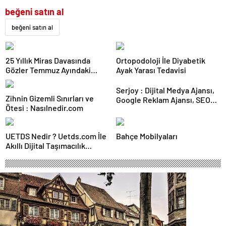
beğeni satın al
beğeni satın al
25 Yıllık Miras Davasında
Ortopodoloji İle Diyabetik
Gözler Temmuz Ayındaki
Ayak Yarası Tedavisi
Karar Duruşmasına Çevrildi
Serjoy : Dijital Medya Ajansı,
Zihnin Gizemli Sınırları ve
Google Reklam Ajansı, SEO
Ötesi : Nasılnedir.com
Ajansı ve Web Tasarım Ajansı
UETDS Nedir ? Uetds.com İle
Bahçe Mobilyaları
Akıllı Dijital Taşımacılık
Yazılımı