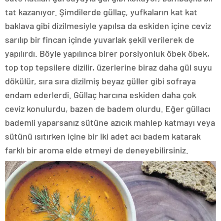
tat kazanıyor. Şimdilerde güllaç, yufkaların kat kat
baklava gibi dizilmesiyle yapılsa da eskiden içine ceviz
sarılıp bir fincan içinde yuvarlak şekil verilerek de
yapılırdı. Böyle yapılınca birer porsiyonluk öbek öbek,
top top tepsilere dizilir, üzerlerine biraz daha gül suyu
dökülür, sıra sıra dizilmiş beyaz güller gibi sofraya
endam ederlerdi. Güllaç harcına eskiden daha çok
ceviz konulurdu, bazen de badem olurdu. Eğer güllacı
bademli yaparsanız sütüne azıcık mahlep katmayı veya
sütünü ısıtırken içine bir iki adet acı badem katarak
farklı bir aroma elde etmeyi de deneyebilirsiniz.