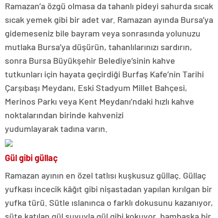
Ramazan’a özgü olmasa da tahanlı pideyi sahurda sıcak
sıcak yemek gibi bir adet var. Ramazan ayında Bursa’ya
gidemeseniz bile bayram veya sonrasında yolunuzu
mutlaka Bursa’ya düşürün, tahanlılarınızı sardırın,
sonra Bursa Büyükşehir Belediye’sinin kahve
tutkunları için hayata geçirdiği Burfaş Kafe’nin Tarihi
Çarşıbaşı Meydanı, Eski Stadyum Millet Bahçesi,
Merinos Parkı veya Kent Meydanı’ndaki hızlı kahve
noktalarından birinde kahvenizi
yudumlayarak tadına varın.
Gül gibi güllaç
Ramazan ayının en özel tatlısı kuşkusuz güllaç. Güllaç
yufkası incecik kâğıt gibi nişastadan yapılan kırılgan bir
yufka türü. Sütle ıslanınca o farklı dokusunu kazanıyor,
süte katılan gül suyuyla gül gibi kokuyor, bambaşka bir