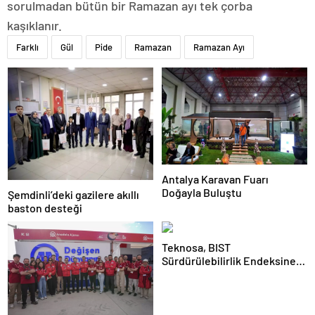
sorulmadan bütün bir Ramazan ayı tek çorba
kaşıklanır.
Farklı
Gül
Pide
Ramazan
Ramazan Ayı
Antalya Karavan Fuarı
Doğayla Buluştu
Şemdinli’deki gazilere akıllı
baston desteği
Teknosa, BIST
Sürdürülebilirlik Endeksine
girdi