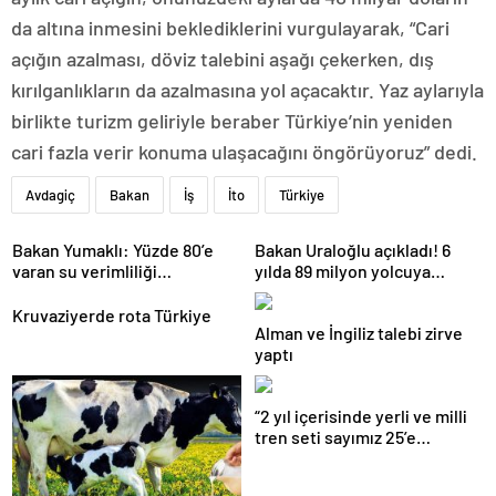
da altına inmesini beklediklerini vurgulayarak, “Cari
açığın azalması, döviz talebini aşağı çekerken, dış
kırılganlıkların da azalmasına yol açacaktır. Yaz aylarıyla
birlikte turizm geliriyle beraber Türkiye’nin yeniden
cari fazla verir konuma ulaşacağını öngörüyoruz” dedi.
Avdagiç
Bakan
İş
İto
Türkiye
Bakan Yumaklı: Yüzde 80’e
Bakan Uraloğlu açıkladı! 6
varan su verimliliği
yılda 89 milyon yolcuya
sağlayabiliriz
hizmet verdi
Kruvaziyerde rota Türkiye
Alman ve İngiliz talebi zirve
yaptı
“2 yıl içerisinde yerli ve milli
tren seti sayımız 25’e
ulaşacak”