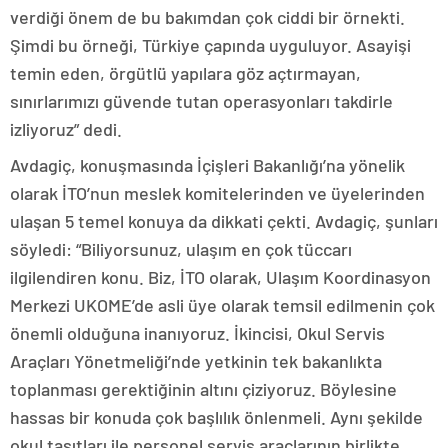
verdiği önem de bu bakımdan çok ciddi bir örnekti.
Şimdi bu örneği, Türkiye çapında uyguluyor. Asayişi
temin eden, örgütlü yapılara göz açtırmayan,
sınırlarımızı güvende tutan operasyonları takdirle
izliyoruz” dedi.
Avdagiç, konuşmasında İçişleri Bakanlığı’na yönelik
olarak İTO’nun meslek komitelerinden ve üyelerinden
ulaşan 5 temel konuya da dikkati çekti. Avdagiç, şunları
söyledi: “Biliyorsunuz, ulaşım en çok tüccarı
ilgilendiren konu. Biz, İTO olarak, Ulaşım Koordinasyon
Merkezi UKOME’de asli üye olarak temsil edilmenin çok
önemli olduğuna inanıyoruz. İkincisi, Okul Servis
Araçları Yönetmeliği’nde yetkinin tek bakanlıkta
toplanması gerektiğinin altını çiziyoruz. Böylesine
hassas bir konuda çok başlılık önlenmeli. Aynı şekilde
okul taşıtları ile personel servis araçlarının birlikte