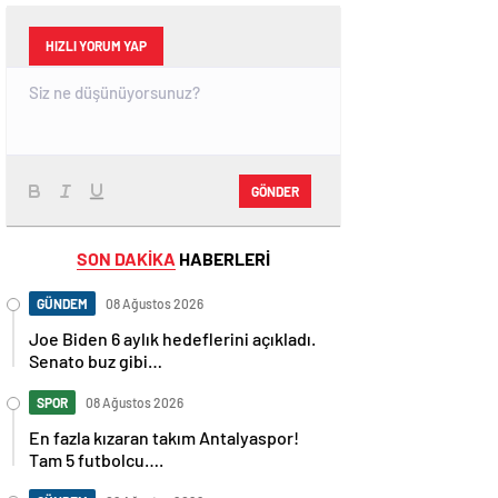
HIZLI YORUM YAP
GÖNDER
SON DAKİKA
HABERLERİ
GÜNDEM
08 Ağustos 2026
Joe Biden 6 aylık hedeflerini açıkladı.
Senato buz gibi…
SPOR
08 Ağustos 2026
En fazla kızaran takım Antalyaspor!
Tam 5 futbolcu….