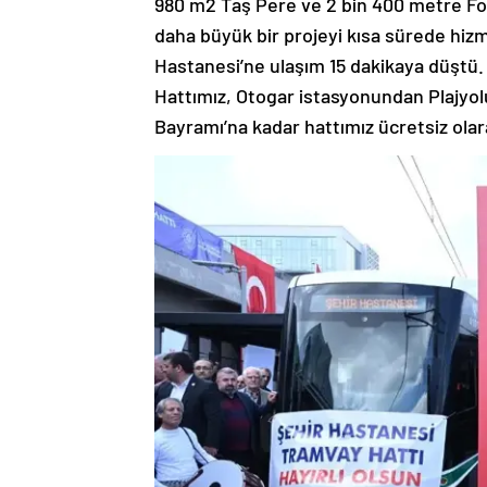
980 m2 Taş Pere ve 2 bin 400 metre Fo
daha büyük bir projeyi kısa sürede hiz
Hastanesi’ne ulaşım 15 dakikaya düştü.
Hattımız, Otogar istasyonundan Plajyo
Bayramı’na kadar hattımız ücretsiz ola