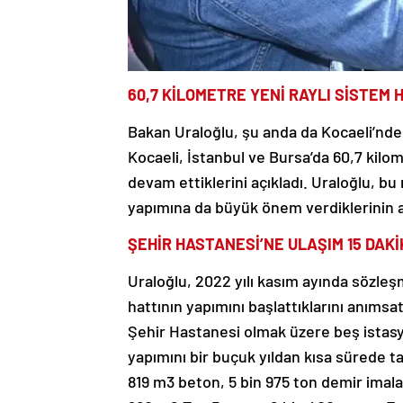
60,7 KİLOMETRE YENİ RAYLI SİSTEM 
Bakan Uraloğlu, şu anda da Kocaeli’nd
Kocaeli, İstanbul ve Bursa’da 60,7 kilo
devam ettiklerini açıkladı. Uraloğlu, b
yapımına da büyük önem verdiklerinin al
ŞEHİR HASTANESİ’NE ULAŞIM 15 DAK
Uraloğlu, 2022 yılı kasım ayında sözle
hattının yapımını başlattıklarını anıms
Şehir Hastanesi olmak üzere beş istasyo
yapımını bir buçuk yıldan kısa sürede 
819 m3 beton, 5 bin 975 ton demir imalat