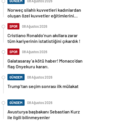
GÜNDEM
08 Ağustos 2026
Norweç silahlı kuvvetleri kadınlardan
oluşan özel kuvvetler eğitimlerini
başlattı.
SPOR
08 Ağustos 2026
Cristiano Ronaldo’nun akıllara zarar
tüm kariyerinin istatistiğini çıkardık !
SPOR
08 Ağustos 2026
Galatasaray’a kötü haber! Monaco’dan
flaş Onyekuru kararı.
GÜNDEM
08 Ağustos 2026
Trump’tan seçim sonrası ilk mülakat
GÜNDEM
08 Ağustos 2026
Avusturya başbakanı Sebastian Kurz
ile ilgili bilinmeyenler