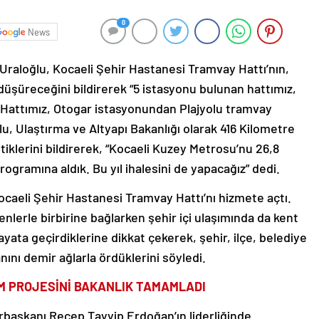
0
News
Uraloğlu, Kocaeli Şehir Hastanesi Tramvay Hattı’nın,
düşüreceğini bildirerek “5 istasyonu bulunan hattımız,
 Hattımız, Otogar istasyonundan Plajyolu tramvay
lu, Ulaştırma ve Altyapı Bakanlığı olarak 416 Kilometre
tiklerini bildirerek, “Kocaeli Kuzey Metrosu’nu 26,8
ogramına aldık. Bu yıl ihalesini de yapacağız” dedi.
ocaeli Şehir Hastanesi Tramvay Hattı’nı hizmete açtı.
renlerle birbirine bağlarken şehir içi ulaşımında da kent
 hayata geçirdiklerine dikkat çekerek, şehir, ilçe, belediye
ını demir ağlarla ördüklerini söyledi.
TEM PROJESİNİ BAKANLIK TAMAMLADI
başkanı Recep Tayyip Erdoğan’ın liderliğinde