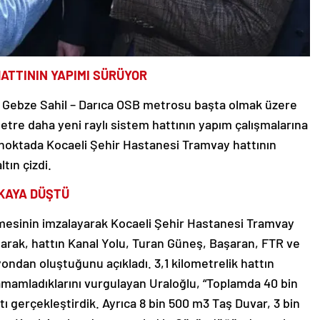
HATTININ YAPIMI SÜRÜYOR
e Gebze Sahil – Darıca OSB metrosu başta olmak üzere
metre daha yeni raylı sistem hattının yapım çalışmalarına
u noktada Kocaeli Şehir Hastanesi Tramvay hattının
tın çizdi.
İKAYA DÜŞTÜ
şmesinin imzalayarak Kocaeli Şehir Hastanesi Tramvay
atarak, hattın Kanal Yolu, Turan Güneş, Başaran, FTR ve
ndan oluştuğunu açıkladı. 3,1 kilometrelik hattın
tamamladıklarını vurgulayan Uraloğlu, “Toplamda 40 bin
ı gerçekleştirdik. Ayrıca 8 bin 500 m3 Taş Duvar, 3 bin