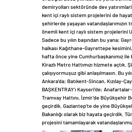
demiryolları sektöründe dev yatırımlarl
kent içi raylı sistem projelerini de hayat
şehirlerde yaşayan vatandaşlarımızın 
önemli kent içi raylı sistem projelerini 
Sadece bu yılın başından bu yana; Gay
halkası Kağıthane-Gayrettepe kesimini, 
hafta önce yine Cumhurbaşkanımız ile b
Kirazlı Metro Hattımızı hizmete açtık. Ş
çalışıyormuşuz gibi anlaşılmasın. Bu yılı
Ankara’da; Batıkent-Sincan, Kızılay-Ça
BAŞKENTRAY’ı Kayseri’de; Anafartalar-
Tramvay Hattını, İzmir’de Büyükşehir Be
geçirdik. Gaziantep’te de yine Büyükşehi
Bakanlığı olarak biz hayata geçirdik. Tü
projesini tamamlayarak vatandaşlarımı