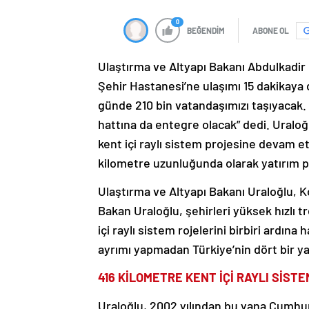
0
BEĞENDİM
ABONE OL
Ulaştırma ve Altyapı Bakanı Abdulkadir 
Şehir Hastanesi’ne ulaşımı 15 dakikaya 
günde 210 bin vatandaşımızı taşıyacak.
hattına da entegre olacak” dedi. Uraloğ
kent içi raylı sistem projesine devam et
kilometre uzunluğunda olarak yatırım pr
Ulaştırma ve Altyapı Bakanı Uraloğlu, K
Bakan Uraloğlu, şehirleri yüksek hızlı t
içi raylı sistem rojelerini birbiri ardına
ayrımı yapmadan Türkiye’nin dört bir yan
416 KİLOMETRE KENT İÇİ RAYLI SİS
Uraloğlu, 2002 yılından bu yana Cumhur