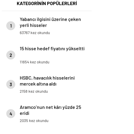
KATEGORİNİN POPÜLERLERİ
Yabancı ilgisini üzerine çeken
yerli hisseler
1
63767 kez okundu
15 hisse hedef fiyatını yükseltti
2
11654 kez okundu
HSBC, havacılık hisselerini
mercek altına aldı
3
2158 kez okundu
Aramco’nun net kârı yüzde 25
eridi
4
2035 kez okundu