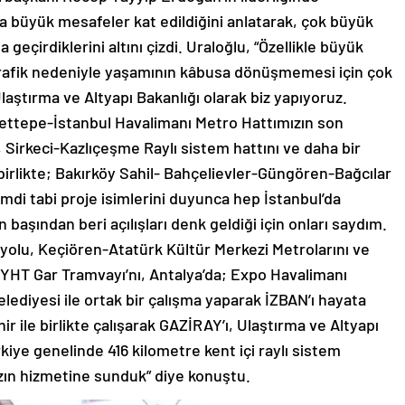
a büyük mesafeler kat edildiğini anlatarak, çok büyük
a geçirdiklerini altını çizdi. Uraloğlu, “Özellikle büyük
trafik nedeniyle yaşamının kâbusa dönüşmemesi için çok
Ulaştırma ve Altyapı Bakanlığı olarak biz yapıyoruz.
rettepe-İstanbul Havalimanı Metro Hattımızın son
Sirkeci-Kazlıçeşme Raylı sistem hattını ve daha bir
irlikte; Bakırköy Sahil- Bahçelievler-Güngören-Bağcılar
imdi tabi proje isimlerini duyunca hep İstanbul’da
n başından beri açılışları denk geldiği için onları saydım.
yyolu, Keçiören-Atatürk Kültür Merkezi Metrolarını ve
YHT Gar Tramvayı’nı, Antalya’da; Expo Havalimanı
lediyesi ile ortak bir çalışma yaparak İZBAN’ı hayata
r ile birlikte çalışarak GAZİRAY’ı, Ulaştırma ve Altyapı
rkiye genelinde 416 kilometre kent içi raylı sistem
zın hizmetine sunduk” diye konuştu.