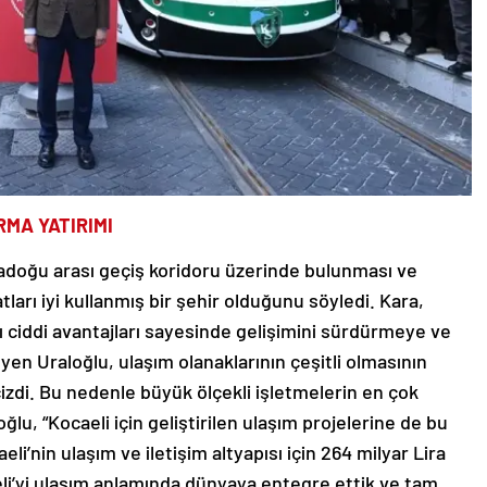
RMA YATIRIMI
adoğu arası geçiş koridoru üzerinde bulunması ve
atları iyi kullanmış bir şehir olduğunu söyledi. Kara,
 ciddi avantajları sayesinde gelişimini sürdürmeye ve
en Uraloğlu, ulaşım olanaklarının çeşitli olmasının
ı çizdi. Bu nedenle büyük ölçekli işletmelerin en çok
ğlu, “Kocaeli için geliştirilen ulaşım projelerine de bu
i’nin ulaşım ve iletişim altyapısı için 264 milyar Lira
eli’yi ulaşım anlamında dünyaya entegre ettik ve tam