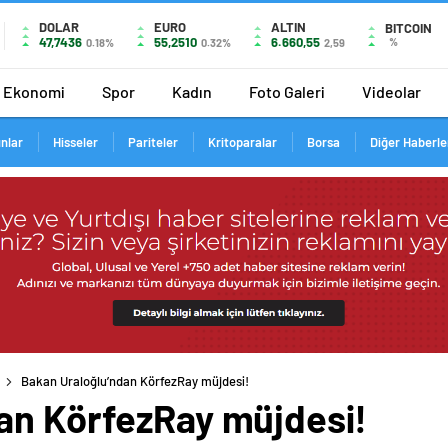
DOLAR
EURO
ALTIN
BITCOIN
47,7436
55,2510
6.660,55
%
0.18%
0.32%
2,59
Ekonomi
Spor
Kadın
Foto Galeri
Videolar
ınlar
Hisseler
Pariteler
Kritoparalar
Borsa
Diğer Haberle
Bakan Uraloğlu’ndan KörfezRay müjdesi!
an KörfezRay müjdesi!