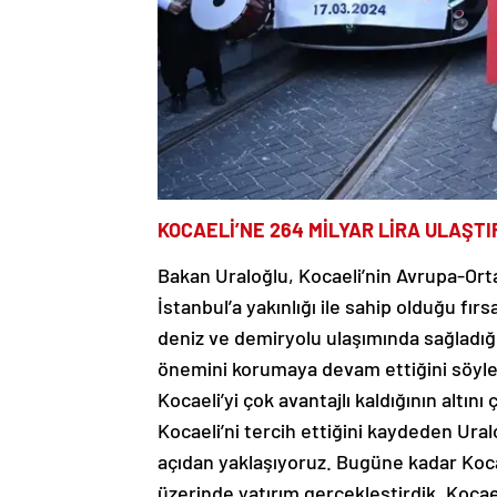
KOCAELİ’NE 264 MİLYAR LİRA ULAŞTI
Bakan Uraloğlu, Kocaeli’nin Avrupa-Ort
İstanbul’a yakınlığı ile sahip olduğu fırs
deniz ve demiryolu ulaşımında sağladığı
önemini korumaya devam ettiğini söyley
Kocaeli’yi çok avantajlı kaldığının altın
Kocaeli’ni tercih ettiğini kaydeden Uralo
açıdan yaklaşıyoruz. Bugüne kadar Kocael
üzerinde yatırım gerçekleştirdik. Koca