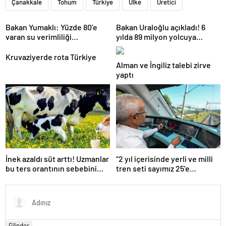
Çanakkale
Tohum
Türkiye
Ülke
Üretici
Bakan Yumaklı: Yüzde 80’e
Bakan Uraloğlu açıkladı! 6
varan su verimliliği
yılda 89 milyon yolcuya
sağlayabiliriz
hizmet verdi
Kruvaziyerde rota Türkiye
Alman ve İngiliz talebi zirve
yaptı
İnek azaldı süt arttı! Uzmanlar
“2 yıl içerisinde yerli ve milli
bu ters orantının sebebini
tren seti sayımız 25’e
açıkladı
ulaşacak”
Gönder