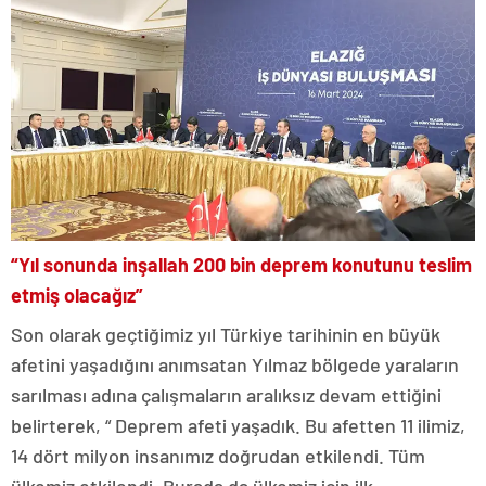
“Yıl sonunda inşallah 200 bin deprem konutunu teslim
etmiş olacağız”
Son olarak geçtiğimiz yıl Türkiye tarihinin en büyük
afetini yaşadığını anımsatan Yılmaz bölgede yaraların
sarılması adına çalışmaların aralıksız devam ettiğini
belirterek, “ Deprem afeti yaşadık. Bu afetten 11 ilimiz,
14 dört milyon insanımız doğrudan etkilendi. Tüm
ülkemiz etkilendi. Burada da ülkemiz için ilk