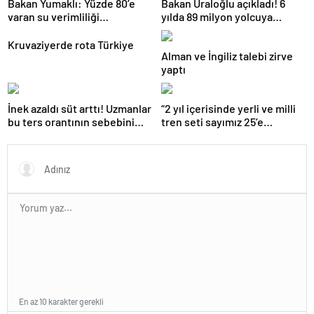
Bakan Yumaklı: Yüzde 80’e
Bakan Uraloğlu açıkladı! 6
varan su verimliliği
yılda 89 milyon yolcuya
sağlayabiliriz
hizmet verdi
Kruvaziyerde rota Türkiye
Alman ve İngiliz talebi zirve
yaptı
İnek azaldı süt arttı! Uzmanlar
“2 yıl içerisinde yerli ve milli
bu ters orantının sebebini
tren seti sayımız 25’e
açıkladı
ulaşacak”
En az 10 karakter gerekli