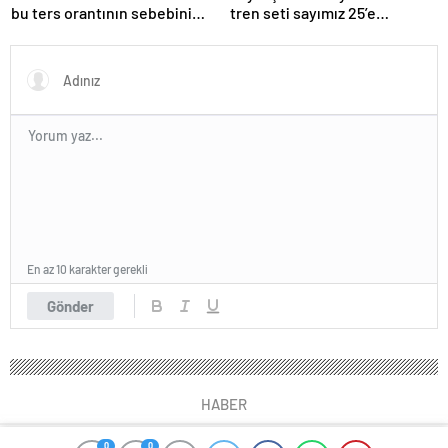
bu ters orantının sebebini
tren seti sayımız 25’e
açıkladı
ulaşacak”
En az 10 karakter gerekli
Gönder
HABER
0
0