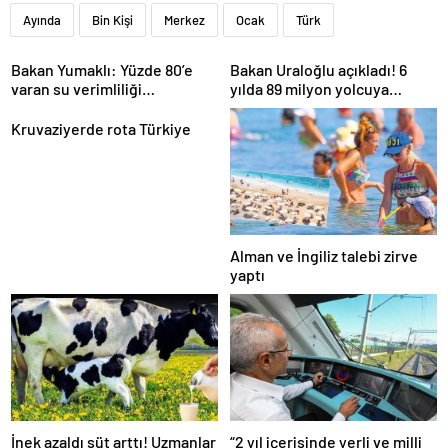
Ayında
Bin Kişi
Merkez
Ocak
Türk
Bakan Yumaklı: Yüzde 80’e
Bakan Uraloğlu açıkladı! 6
varan su verimliliği
yılda 89 milyon yolcuya
sağlayabiliriz
hizmet verdi
Kruvaziyerde rota Türkiye
Alman ve İngiliz talebi zirve
yaptı
İnek azaldı süt arttı! Uzmanlar
“2 yıl içerisinde yerli ve milli