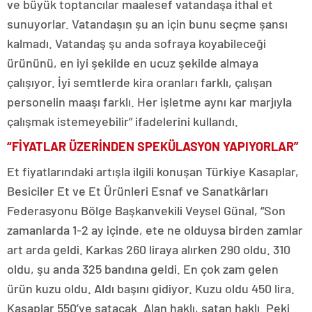
ve büyük toptancılar maalesef vatandaşa ithal et
sunuyorlar. Vatandaşın şu an için bunu seçme şansı
kalmadı. Vatandaş şu anda sofraya koyabileceği
ürününü, en iyi şekilde en ucuz şekilde almaya
çalışıyor. İyi semtlerde kira oranları farklı, çalışan
personelin maaşı farklı. Her işletme aynı kar marjıyla
çalışmak istemeyebilir” ifadelerini kullandı.
“FİYATLAR ÜZERİNDEN SPEKÜLASYON YAPIYORLAR”
Et fiyatlarındaki artışla ilgili konuşan Türkiye Kasaplar,
Besiciler Et ve Et Ürünleri Esnaf ve Sanatkârları
Federasyonu Bölge Başkanvekili Veysel Günal, “Son
zamanlarda 1-2 ay içinde, ete ne olduysa birden zamlar
art arda geldi. Karkas 260 liraya alırken 290 oldu. 310
oldu, şu anda 325 bandına geldi. En çok zam gelen
ürün kuzu oldu. Aldı başını gidiyor. Kuzu oldu 450 lira.
Kasaplar 550’ye satacak. Alan haklı, satan haklı. Peki