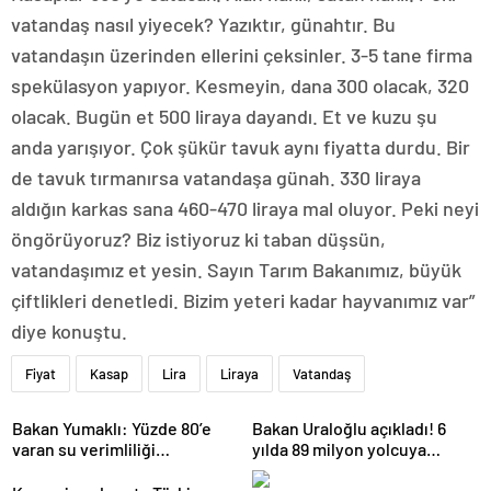
vatandaş nasıl yiyecek? Yazıktır, günahtır. Bu
vatandaşın üzerinden ellerini çeksinler. 3-5 tane firma
spekülasyon yapıyor. Kesmeyin, dana 300 olacak, 320
olacak. Bugün et 500 liraya dayandı. Et ve kuzu şu
anda yarışıyor. Çok şükür tavuk aynı fiyatta durdu. Bir
de tavuk tırmanırsa vatandaşa günah. 330 liraya
aldığın karkas sana 460-470 liraya mal oluyor. Peki neyi
öngörüyoruz? Biz istiyoruz ki taban düşsün,
vatandaşımız et yesin. Sayın Tarım Bakanımız, büyük
çiftlikleri denetledi. Bizim yeteri kadar hayvanımız var”
diye konuştu.
Fiyat
Kasap
Lira
Liraya
Vatandaş
Bakan Yumaklı: Yüzde 80’e
Bakan Uraloğlu açıkladı! 6
varan su verimliliği
yılda 89 milyon yolcuya
sağlayabiliriz
hizmet verdi