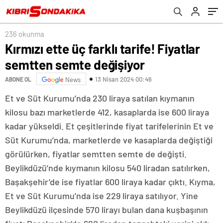
236 okunma
Kırmızı ette üç farklı tarife! Fiyatlar
semtten semte değişiyor
13 Nisan 2024 00:46
ABONE OL
News
Et ve Süt Kurumu’nda 230 liraya satılan kıymanın
kilosu bazı marketlerde 412, kasaplarda ise 600 liraya
kadar yükseldi. Et çeşitlerinde fiyat tarifelerinin Et ve
Süt Kurumu’nda, marketlerde ve kasaplarda değiştiği
görülürken, fiyatlar semtten semte de değişti.
Beylikdüzü’nde kıymanın kilosu 540 liradan satılırken,
Başakşehir’de ise fiyatlar 600 liraya kadar çıktı. Kıyma,
Et ve Süt Kurumu’nda ise 229 liraya satılıyor. Yine
Beylikdüzü ilçesinde 570 lirayı bulan dana kuşbaşının