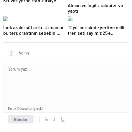
Kruvaziyerde rota Türkiye
Alman ve İngiliz talebi zirve
yaptı
İnek azaldı süt arttı! Uzmanlar
“2 yıl içerisinde yerli ve milli
bu ters orantının sebebini
tren seti sayımız 25’e
açıkladı
ulaşacak”
En az 10 karakter gerekli
Gönder