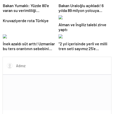
Bakan Yumaklı: Yüzde 80’e
Bakan Uraloğlu açıkladı! 6
varan su verimliliği
yılda 89 milyon yolcuya
sağlayabiliriz
hizmet verdi
Kruvaziyerde rota Türkiye
Alman ve İngiliz talebi zirve
yaptı
İnek azaldı süt arttı! Uzmanlar
“2 yıl içerisinde yerli ve milli
bu ters orantının sebebini
tren seti sayımız 25’e
açıkladı
ulaşacak”