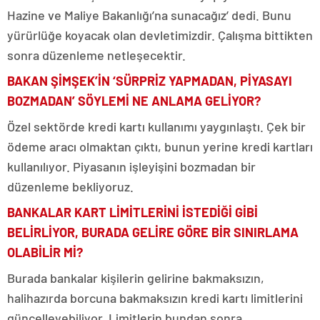
Hazine ve Maliye Bakanlığı’na sunacağız’ dedi. Bunu
yürürlüğe koyacak olan devletimizdir. Çalışma bittikten
sonra düzenleme netleşecektir.
BAKAN ŞİMŞEK’İN ‘SÜRPRİZ YAPMADAN, PİYASAYI
BOZMADAN’ SÖYLEMİ NE ANLAMA GELİYOR?
Özel sektörde kredi kartı kullanımı yaygınlaştı. Çek bir
ödeme aracı olmaktan çıktı, bunun yerine kredi kartları
kullanılıyor. Piyasanın işleyişini bozmadan bir
düzenleme bekliyoruz.
BANKALAR KART LİMİTLERİNİ İSTEDİĞİ GİBİ
BELİRLİYOR, BURADA GELİRE GÖRE BİR SINIRLAMA
OLABİLİR Mİ?
Burada bankalar kişilerin gelirine bakmaksızın,
halihazırda borcuna bakmaksızın kredi kartı limitlerini
güncelleyebiliyor. Limitlerin bundan sonra