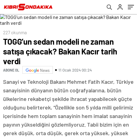
227 okunma
TOGG’un sedan modeli ne zaman
satışa çıkacak? Bakan Kacır tarih
verdi
11 Ocak 2024 00:24
ABONE OL
News
Sanayi ve Teknoloji Bakanı Mehmet Fatih Kacır, Türkiye
sanayisinin dünyanın bütün coğrafyalarına, bütün
ülkelerine rekabetçi şekilde ihracat yapabilecek güçte
olduğunu belirterek, “Özellikle son 5 yılda milli gelirimiz
içerisinde hem toplam sanayinin hem imalat sanayinin
payının yükseldiğini gözlemliyoruz. Tabii bizim için en
gerek düşük, orta düşük, gerek orta yüksek, yüksek