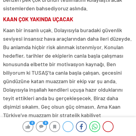
sistemlerden bahsediyoruz aslında.
KAAN ÇOK YAKINDA UÇACAK
Kaan bir insanlı uçak. Dolayısıyla buradaki güvenlik
seviyesi insansız hava araçlarından daha ileri düzeyde.
Bu anlamda hiçbir risk alınmak istenmiyor. Konulan
hedefler, tarihler de ekiplerin canla başla çalışması
konusunda elbette bir motivasyon kaynağı. Ben
biliyorum ki TUSAŞ’ta canla başla çalışan, gecesini
gündüzüne katan muazzam bir ekip var şu anda.
Dolayısıyla inşallah kendileri uçuşa hazır olduklarını
teyit ettikleri anda bu gerçekleşecek. Biraz daha
dişimizi sıkalım. Geç olsun güç olmasın. Ama Kaan
Türkiye’ye muazzam bir stratejik kabiliyet
kazandıracak. Yeni nesil bir savaş uçağı olarak bir milli
0
0
projeyi ortaya koymamız, göreceksiniz ki hemen bir iki