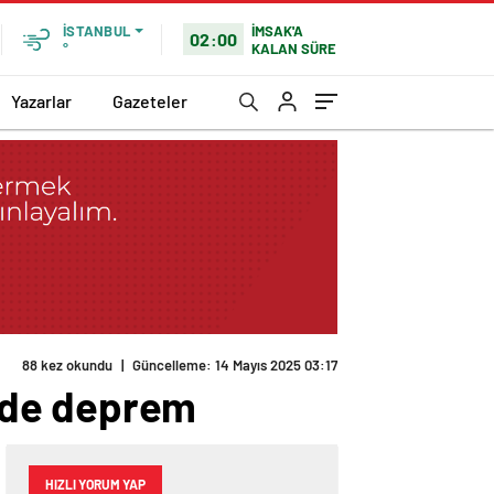
İMSAK'A
İSTANBUL
02:00
KALAN SÜRE
°
Yazarlar
Gazeteler
88 kez okundu
|
Güncelleme: 14 Mayıs 2025 03:17
nde deprem
HIZLI YORUM YAP