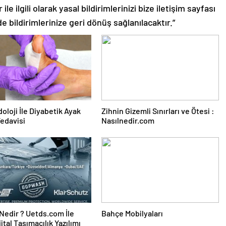
le ilgili olarak yasal bildirimlerinizi bize iletişim sayfası
de bildirimlerinize geri dönüş sağlanılacaktır.”
oloji İle Diyabetik Ayak
Zihnin Gizemli Sınırları ve Ötesi :
Tedavisi
Nasılnedir.com
edir ? Uetds.com İle
Bahçe Mobilyaları
ijital Taşımacılık Yazılımı