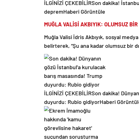
İLGİNİZİ ÇEKEBİLİR
Son dakika! İstanbu
deprem
Haberi Görüntüle
MUĞLA VALİSİ AKBIYIK: OLUMSUZ Bİ
Muğla Valisi İdris Akbıyık, sosyal medy
belirterek, “Şu ana kadar olumsuz bir du
İLGİNİZİ ÇEKEBİLİR
Son dakika! Dünyan
duyurdu: Rubio gidiyor
Haberi Görüntül