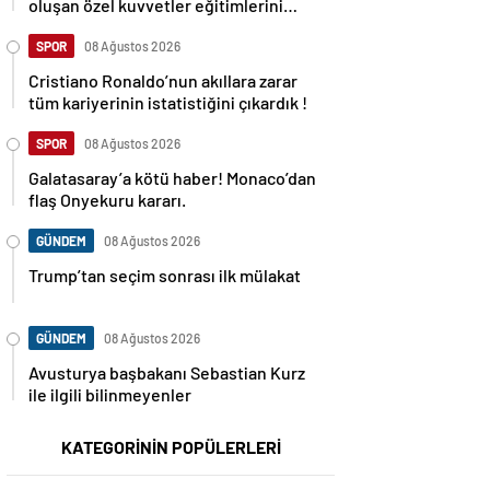
oluşan özel kuvvetler eğitimlerini
başlattı.
SPOR
08 Ağustos 2026
Cristiano Ronaldo’nun akıllara zarar
tüm kariyerinin istatistiğini çıkardık !
SPOR
08 Ağustos 2026
Galatasaray’a kötü haber! Monaco’dan
flaş Onyekuru kararı.
GÜNDEM
08 Ağustos 2026
Trump’tan seçim sonrası ilk mülakat
GÜNDEM
08 Ağustos 2026
Avusturya başbakanı Sebastian Kurz
ile ilgili bilinmeyenler
KATEGORİNİN POPÜLERLERİ