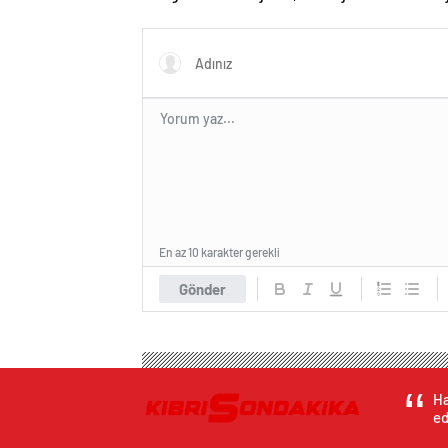
ve Web Tasarım Ajansı
En az 10 karakter gerekli
Gönder
Ha
ed