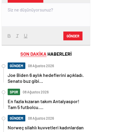
GÖNDER
SON DAKİKA
HABERLERİ
GÜNDEM
08 Ağustos 2026
Joe Biden 6 aylık hedeflerini açıkladı.
Senato buz gibi…
SPOR
08 Ağustos 2026
En fazla kızaran takım Antalyaspor!
Tam 5 futbolcu….
GÜNDEM
08 Ağustos 2026
Norweç silahlı kuvvetleri kadınlardan